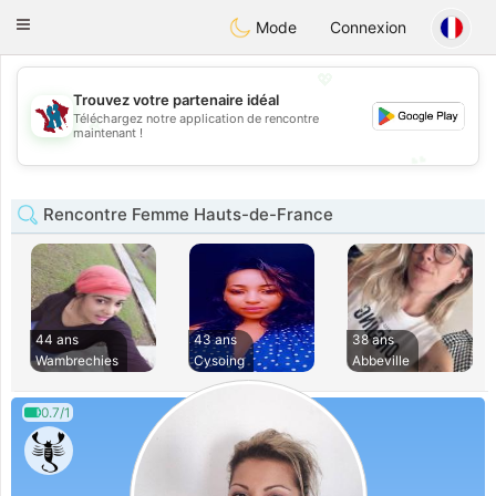
J
Taimerais
Toggle
Mode
Connexion
navigation
💖
Trouvez votre partenaire idéal
Téléchargez notre application de rencontre
💖
maintenant !
💕
💕
Rencontre Femme Hauts-de-France
44 ans
43 ans
38 ans
Wambrechies
Cysoing
Abbeville
0.7/1