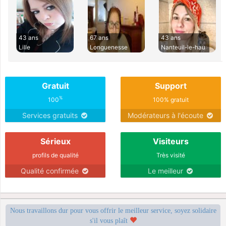
43 ans
67 ans
43 ans
Lille
Longuenesse
Nanteuil-le-hau
Gratuit
Support
%
100
100% gratuit
Services gratuits
Modérateurs à l'écoute
Sérieux
Visiteurs
profils de qualité
Très visité
Qualité confirmée
Le meilleur
Nous travaillons dur pour vous offrir le meilleur service, soyez solidaire
s'il vous plaît