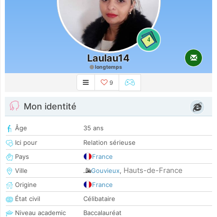
4
Laulau14
longtemps
9
Mon identité
Âge
35 ans
Ici pour
Relation sérieuse
Pays
France
Hauts-de-France
Ville
Gouvieux
,
Origine
France
État civil
Célibataire
Niveau academic
Baccalauréat