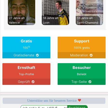
27 Jahre alt
18 Jahre alt
59 Jahre alt
Valence
Lyon
Saint-Chamond
Gratis
Support
%
100
100% gratis
Gratisdienste
Moderation
Ernsthaft
Besucher
Top-Profile
Beliebt
Geprüft
Top-Seite
Unterstütze uns für besseren Service