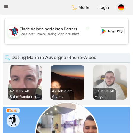
J
Taimerais
Toggle
Mode
Login
navigation
💖
Finde deinen perfekten Partner
Lade jetzt unsere Dating-App herunter!
💖
💕
💕
Dating Mann in Auvergne-Rhône-Alpes
42 Jahre alt
47 Jahre alt
30 Jahre alt
Saint-Rambert-d Al
Givors
Meyzieu
0.6/1