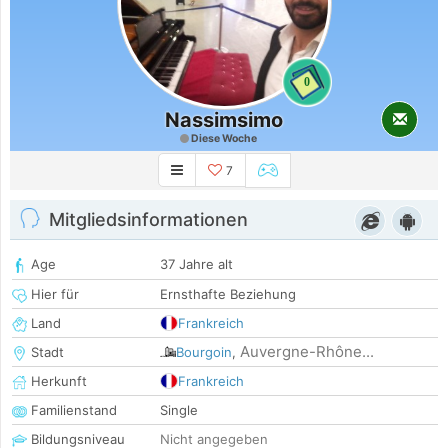
0
Nassimsimo
Diese Woche
7
Mitgliedsinformationen
Age
37 Jahre alt
Hier für
Ernsthafte Beziehung
Land
Frankreich
Auvergne-Rhône...
Stadt
Bourgoin
,
Herkunft
Frankreich
Familienstand
Single
Bildungsniveau
Nicht angegeben