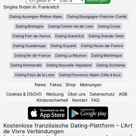
Singles finden in: Frankreich
Dating Auvergne-Rhône-Alpes
Dating Bourgogne-Franche-Comté
Dating Bretagne
Dating Centre-Val de Loire
Dating Corse
Dating Fort-de-france
Dating Grand Est
Dating Grande-Terre
Dating Guadeloupe
Dating Guyane
Dating Hauts-de-France
Dating Île-de-France
Dating La Réunion
Dating Martinique
Dating Normandie
Dating Nouvelle-Aquitaine
Dating Occitanie
Dating Pays de la Loire
Dating Provence-Alpes-Côte d Azur
News
|
Fakes
|
Shop
|
Meinungen
Cookies & DSGVO
|
Werbung
|
Über uns
|
Datenschutz
|
AGB
|
Kindersicherheit
|
Kontakt
|
FAQ
Kostenlose französische Dating-Plattform – L'Art
de Vivre Verbindungen