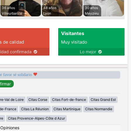
36 años
48 años
30 años
Villeurbanne
Lyon
Meyzieu
Visitantes
s de calidad
Muy visitado
lidad confirmada
Lo mejor
r favor sé solidario
re-Val de Loire
Citas Corse
Citas Fort-de-france
Citas Grand Est
-de-France
Citas La Réunion
Citas Martinique
Citas Normandie
re
Citas Provence-Alpes-Côte d Azur
|
Opiniones