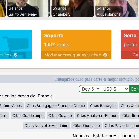
64 años
55 años
54 años
Saint-Denis-en-
Chambéry
Aigueblanche
Soporte
Serio
100% gratis
perfile
atuitos
Moderadores que escuchan
Ca
Trabajamos duro para darte el mejor servicio, po
os en las áreas de: Francia
Rhône-Alpes
Citas Bourgogne-Franche-Comté
Citas Bretagne
Citas Cent
erre
Citas Guadeloupe
Citas Guyane
Citas Hauts-de-France
Citas Île
Citas Nouvelle-Aquitaine
Citas Occitanie
Citas Pays de la Loi
Noticias
|
Estafadores
|
Tienda