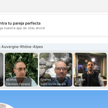
tra tu pareja perfecta
💖
ga nuestra app de citas ahora!
💕
e Auvergne-Rhône-Alpes
60 años
62 años
31 años
Clermont-Ferrand
Saint-Victor-de-Ce
Bron