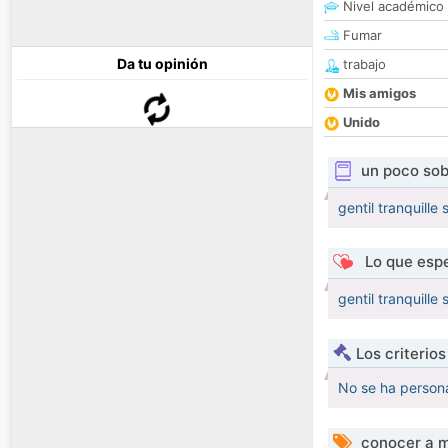
Nivel académico
Fumar
Da tu opinión
trabajo
Mis amigos
Unido
un poco sob
gentil tranquill
Lo que espe
gentil tranquill
Los criterio
No se ha persona
conocer a m