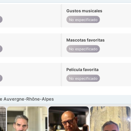
Gustos musicales
o
No especificado
Mascotas favoritas
o
No especificado
Película favorita
o
No especificado
e Auvergne-Rhône-Alpes