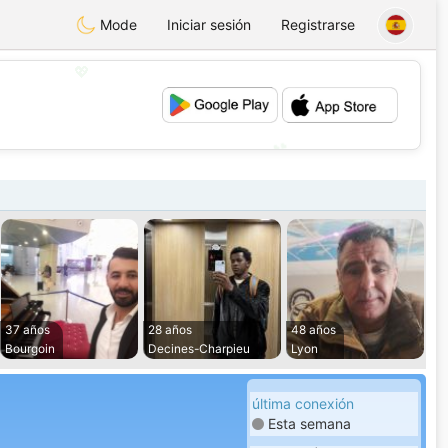
Mode
Iniciar sesión
Registrarse
💖
💕
37 años
28 años
48 años
Bourgoin
Decines-Charpieu
Lyon
última conexión
Esta semana