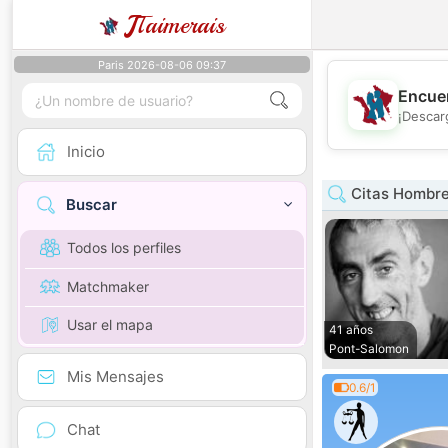
J
Taimerais
Paris 2026-08-06 09:37
Encuen
¡Descar
Inicio
Citas Hombr
Buscar
Todos los perfiles
Matchmaker
Usar el mapa
41 años
Pont-Salomon
Mis Mensajes
0.6/1
Chat