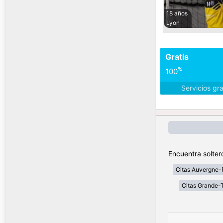
18 años
Lyon
Gratis
%
100
Servicios gr
Encuentra solter
Citas Auvergne-
Citas Grande-T