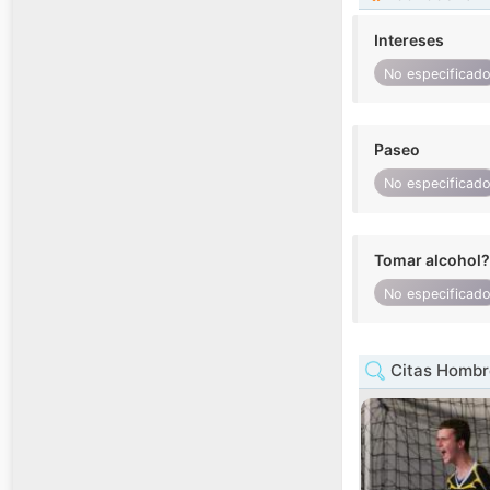
Intereses
No especificad
Paseo
No especificad
Tomar alcohol?
No especificad
Citas Hombr