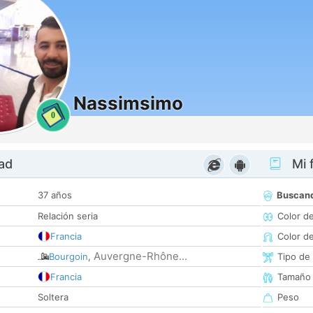
Nassimsimo
0
dad
Mi f
37 años
Buscan
Relación seria
Color d
Francia
Color d
Auvergne-Rhône...
Bourgoin
,
Tipo de
Francia
Tamaño
Soltera
Peso