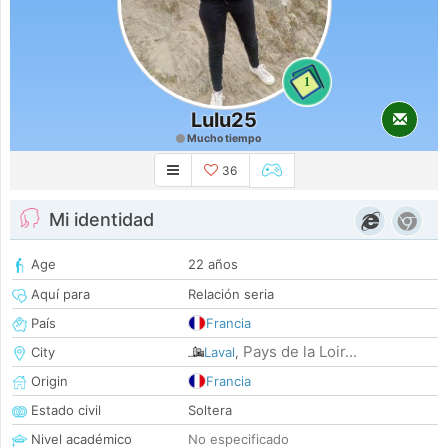
1
Lulu25
Mucho tiempo
36
Mi identidad
Age
22 años
Aquí para
Relación seria
País
Francia
Pays de la Loir...
City
Laval
,
Origin
Francia
Estado civil
Soltera
Nivel académico
No especificado