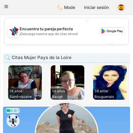
J
Taimerais
Toggle
Mode
Iniciar sesión
navigation
💖
Encuentra tu pareja perfecta
💖
¡Descarga nuestra app de citas ahora!
💕
💕
Citas Mujer Pays de la Loire
74 años
58 años
38 años
Saint-nazaire
Baugé
Bouguenais
0.8/1