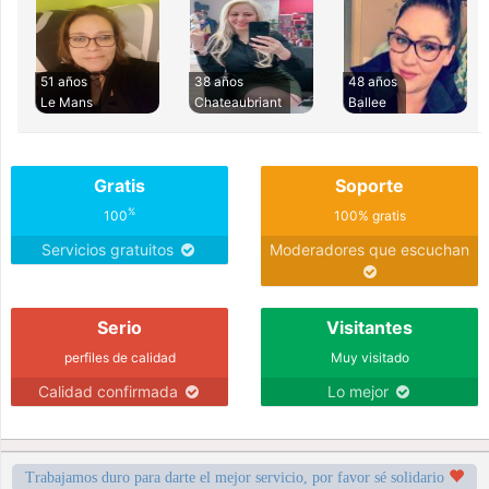
51 años
38 años
48 años
Le Mans
Chateaubriant
Ballee
Gratis
Soporte
%
100
100% gratis
Servicios gratuitos
Moderadores que escuchan
Serio
Visitantes
perfiles de calidad
Muy visitado
Calidad confirmada
Lo mejor
Trabajamos duro para darte el mejor servicio, por favor sé solidario