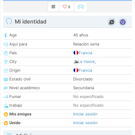
8
Mi identidad
Age
45 años
Aquí para
Relación seria
País
Francia
City
Le Havre
,
Origin
Francia
Estado civil
Divorciado
Nivel académico
Secundaria
Fumar
No especificado
trabajo
No especificado
Mis amigos
Iniciar sesión
Unido
Iniciar sesión