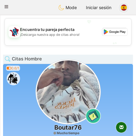
J
Taimerais
Toggle
Mode
Iniciar sesión
navigation
💖
Encuentra tu pareja perfecta
💖
¡Descarga nuestra app de citas ahora!
💕
💕
Citas Hombre
0.6/1
1
Boutar76
Mucho tiempo