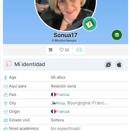
1
Sonua17
Mucho tiempo
22
Mi identidad
Age
66 años
Aquí para
Relación seria
País
Francia
Bourgogne-Franc...
City
Ahuy
,
Origin
Francia
Estado civil
Soltera
Nivel académico
No especificado