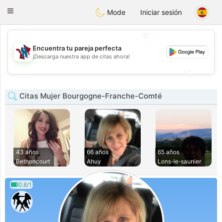
J
Taimerais
Toggle
Mode
Iniciar sesión
navigation
💖
Encuentra tu pareja perfecta
💖
¡Descarga nuestra app de citas ahora!
💕
💕
Citas Mujer Bourgogne-Franche-Comté
43 años
66 años
65 años
Bethoncourt
Ahuy
Lons-le-saunier
0.8/1