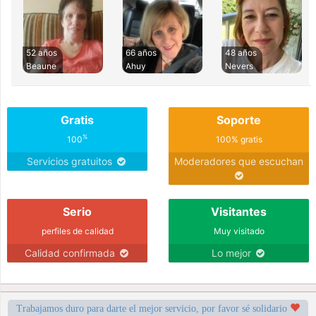
52 años
66 años
48 años
Beaune
Ahuy
Nevers
Gratis
Soporte
%
100
100% gratis
Servicios gratuitos
Moderadores que escuchan
Serio
Visitantes
perfiles de calidad
Muy visitado
Calidad confirmada
Lo mejor
Trabajamos duro para darte el mejor servicio, por favor sé solidario