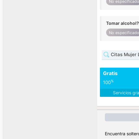
No especificad
Tomar alcohol?
No especificad
Citas Mujer 
Gratis
%
100
Servicios gr
Encuentra solter