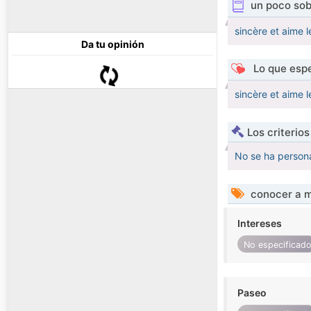
un poco sob
sincère et aime le
Da tu opinión
Lo que espe
sincère et aime le
Los criterio
No se ha persona
conocer a m
Intereses
No especificad
Paseo