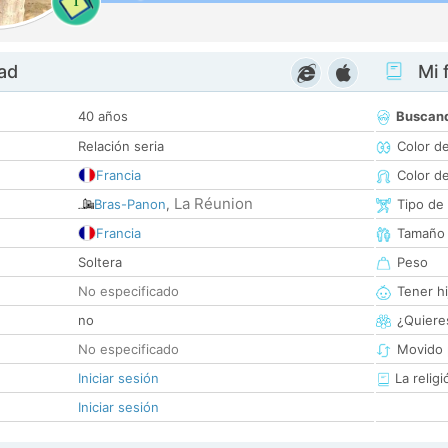
1
dad
Mi f
40 años
Buscan
Relación seria
Color d
Francia
Color d
La Réunion
Bras-Panon
,
Tipo de
Francia
Tamaño
Soltera
Peso
No especificado
Tener hi
no
¿Quieres
No especificado
Movido 
Iniciar sesión
La religi
Iniciar sesión