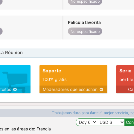
o
No especificado
Película favorita
o
No especificado
La Réunion
Soporte
Serio
100% gratis
perfile
atuitos
Moderadores que escuchan
Ca
Trabajamos duro para darte el mejor servicio, po
os en las áreas de: Francia