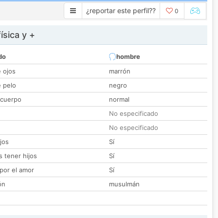
¿reportar este perfil??
0
ísica y +
do
hombre
e ojos
marrón
e pelo
negro
 cuerpo
normal
No especificado
No especificado
jos
Sí
 tener hijos
Sí
por el amor
Sí
ón
musulmán