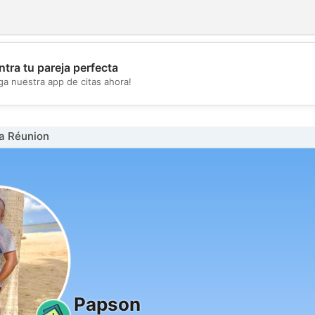
tra tu pareja perfecta
💖
ga nuestra app de citas ahora!
💕
La Réunion
Papson