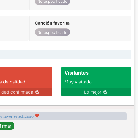
No especificado
Canción favorita
No especificado
Visitantes
s de calidad
Muy visitado
lidad confirmada
Lo mejor
r favor sé solidario