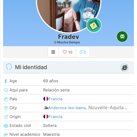
1
Fradev
Mucho tiempo
10
Mi identidad
Age
69 años
Aquí para
Relación seria
País
Francia
Nouvelle-Aquita...
City
Andernos-les-bains
,
Origin
Francia
Estado civil
Soltera
Nivel académico
Maestría