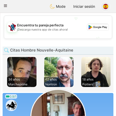
J
Taimerais
Toggle
Mode
Iniciar sesión
navigation
💖
Encuentra tu pareja perfecta
💖
¡Descarga nuestra app de citas ahora!
💕
💕
Citas Hombre Nouvelle-Aquitaine
36 años
62 años
18 años
Marcheprime
Nontron
Poitiers
0.9/1