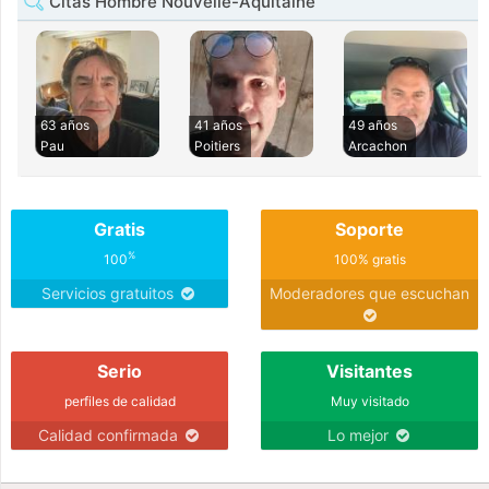
Citas Hombre Nouvelle-Aquitaine
63 años
41 años
49 años
Pau
Poitiers
Arcachon
Gratis
Soporte
%
100
100% gratis
Servicios gratuitos
Moderadores que escuchan
Serio
Visitantes
perfiles de calidad
Muy visitado
Calidad confirmada
Lo mejor