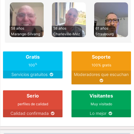
58 años
58 años
61 años
Marange-Silvang
Charleville-Méz
Strasbourg
Gratis
Soporte
%
100
100% gratis
Servicios gratuitos
Moderadores que escuchan
Serio
Visitantes
perfiles de calidad
Muy visitado
Calidad confirmada
Lo mejor