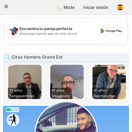
J
Taimerais
Toggle
Mode
Iniciar sesión
navigation
💖
Encuentra tu pareja perfecta
💖
¡Descarga nuestra app de citas ahora!
💕
💕
Citas Hombre Grand Est
51 años
61 años
61 años
Sarreguemines
Strasbourg
Reichshoffen
0.7/1