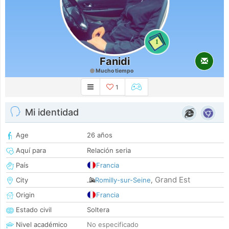
1
Fanidi
Mucho tiempo
1
Mi identidad
Age
26 años
Aquí para
Relación seria
País
Francia
Grand Est
City
Romilly-sur-Seine
,
Origin
Francia
Estado civil
Soltera
Nivel académico
No especificado