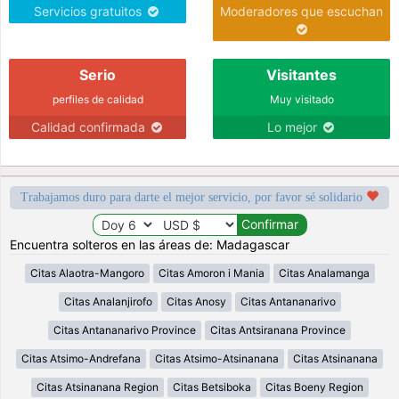
Servicios gratuitos
Moderadores que escuchan
Serio
Visitantes
perfiles de calidad
Muy visitado
Calidad confirmada
Lo mejor
Trabajamos duro para darte el mejor servicio, por favor sé solidario
Encuentra solteros en las áreas de: Madagascar
Citas Alaotra-Mangoro
Citas Amoron i Mania
Citas Analamanga
Citas Analanjirofo
Citas Anosy
Citas Antananarivo
Citas Antananarivo Province
Citas Antsiranana Province
Citas Atsimo-Andrefana
Citas Atsimo-Atsinanana
Citas Atsinanana
Citas Atsinanana Region
Citas Betsiboka
Citas Boeny Region