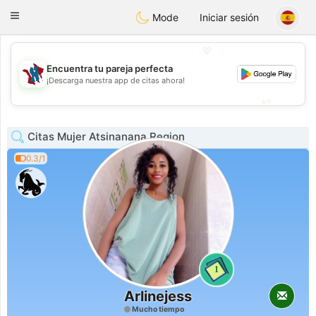
J
Taimerais
Toggle
Mode
Iniciar sesión
navigation
💖
Encuentra tu pareja perfecta
💖
¡Descarga nuestra app de citas ahora!
💕
💕
Citas Mujer Atsinanana Region
0.3/1
1
Arlinejess
Mucho tiempo