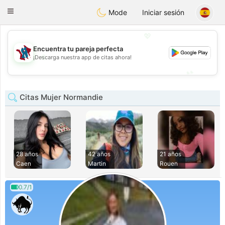
J
Taimerais
Toggle
Mode
Iniciar sesión
navigation
💖
Encuentra tu pareja perfecta
💖
¡Descarga nuestra app de citas ahora!
💕
💕
Citas Mujer Normandie
28 años
42 años
21 años
Caen
Martin
Rouen
0.7/1