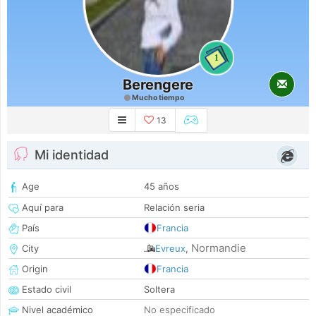
1
Berengere
Mucho tiempo
13
Mi identidad
Age
45 años
Aquí para
Relación seria
País
Francia
Normandie
City
Evreux
,
Origin
Francia
Estado civil
Soltera
Nivel académico
No especificado