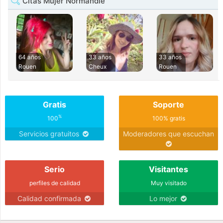
Citas Mujer Normandie
64 años
33 años
33 años
Rouen
Cheux
Rouen
Gratis
Soporte
%
100
100% gratis
Servicios gratuitos
Moderadores que escuchan
Serio
Visitantes
perfiles de calidad
Muy visitado
Calidad confirmada
Lo mejor