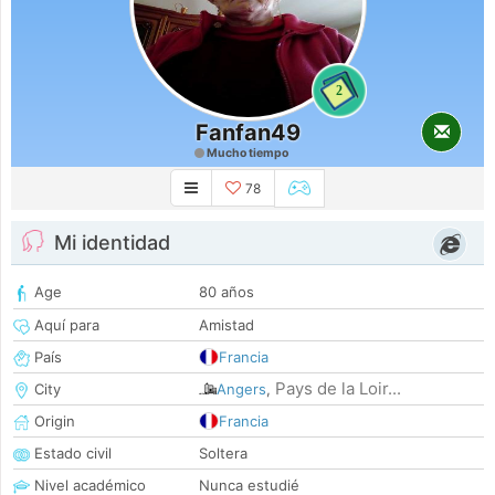
2
Fanfan49
Mucho tiempo
78
Mi identidad
Age
80 años
Aquí para
Amistad
País
Francia
Pays de la Loir...
City
Angers
,
Origin
Francia
Estado civil
Soltera
Nivel académico
Nunca estudié