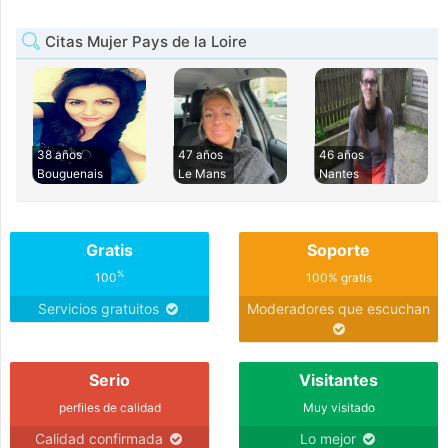
Citas Mujer Pays de la Loire
38 años
47 años
46 años
Bouguenais
Le Mans
Nantes
Gratis
Soporte
%
100
100% gratis
Servicios gratuitos
Moderadores que escuchan
Serio
Visitantes
perfiles de calidad
Muy visitado
Calidad confirmada
Lo mejor