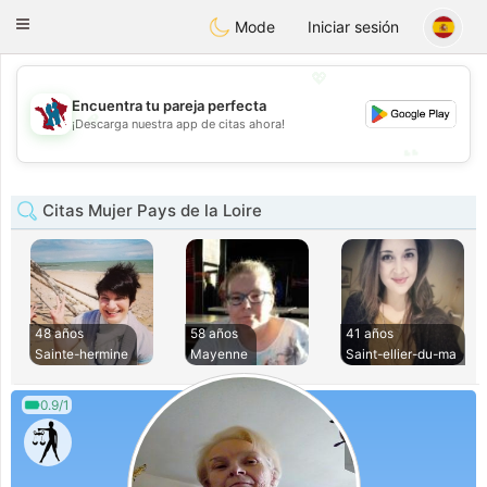
J
Taimerais
Toggle
Mode
Iniciar sesión
navigation
💖
Encuentra tu pareja perfecta
💖
¡Descarga nuestra app de citas ahora!
💕
💕
Citas Mujer Pays de la Loire
48 años
58 años
41 años
Sainte-hermine
Mayenne
Saint-ellier-du-ma
0.9/1