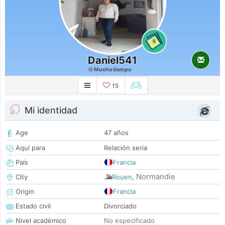
6
Daniel541
Mucho tiempo
15
Mi identidad
Age
47 años
Aquí para
Relación seria
País
Francia
Normandie
City
Rouen
,
Origin
Francia
Estado civil
Divorciado
Nivel académico
No especificado