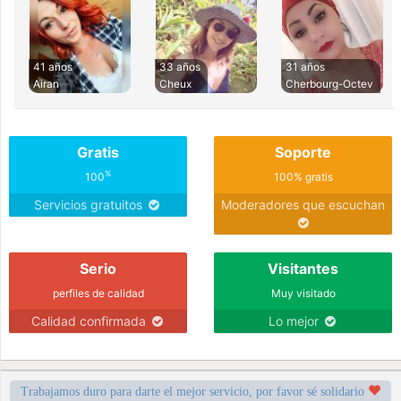
41 años
33 años
31 años
Airan
Cheux
Cherbourg-Octev
Gratis
Soporte
%
100
100% gratis
Servicios gratuitos
Moderadores que escuchan
Serio
Visitantes
perfiles de calidad
Muy visitado
Calidad confirmada
Lo mejor
Trabajamos duro para darte el mejor servicio, por favor sé solidario