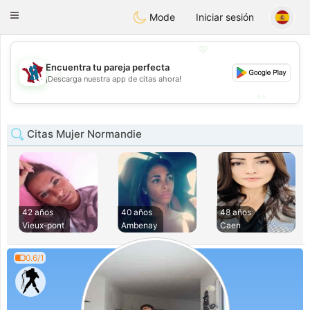
J
Taimerais
Toggle
Mode
Iniciar sesión
navigation
💖
Encuentra tu pareja perfecta
💖
¡Descarga nuestra app de citas ahora!
💕
💕
Citas Mujer Normandie
42 años
40 años
48 años
Vieux-pont
Ambenay
Caen
0.6/1