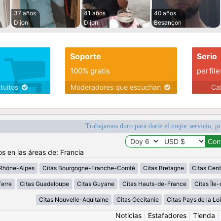
37 años
41 años
40 años
Dijon
Dijon
Besançon
Soporte
Serio
100% gratis
perfile
atuitos
Moderadores que escuchan
Ca
Trabajamos duro para darte el mejor servicio, po
os en las áreas de: Francia
Rhône-Alpes
Citas Bourgogne-Franche-Comté
Citas Bretagne
Citas Cent
erre
Citas Guadeloupe
Citas Guyane
Citas Hauts-de-France
Citas Île
Citas Nouvelle-Aquitaine
Citas Occitanie
Citas Pays de la Loi
Noticias
|
Estafadores
|
Tienda