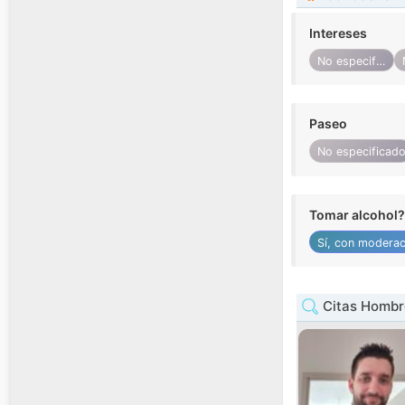
Intereses
No especificado
Paseo
No especificad
Tomar alcohol?
Sí, con moderac
Citas Hombr