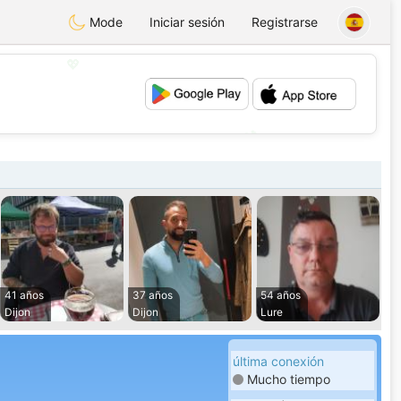
Mode
Iniciar sesión
Registrarse
💖
💕
41 años
37 años
54 años
Dijon
Dijon
Lure
última conexión
Mucho tiempo