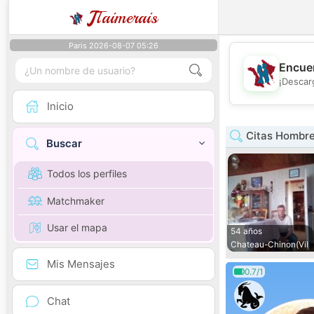
J
Taimerais
Paris 2026-08-07 05:26
Encuen
¡Descar
Inicio
Citas Hombr
Buscar
Todos los perfiles
Matchmaker
Usar el mapa
54 años
Chateau-Chinon(Vil
Mis Mensajes
0.7/1
Chat