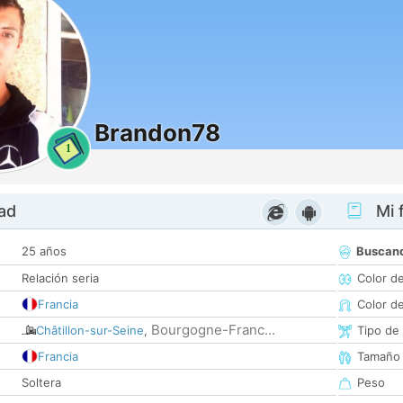
Brandon78
1
dad
Mi f
25 años
Buscan
Relación seria
Color d
Francia
Color d
Bourgogne-Franc...
Châtillon-sur-Seine
,
Tipo de
Francia
Tamaño
Soltera
Peso