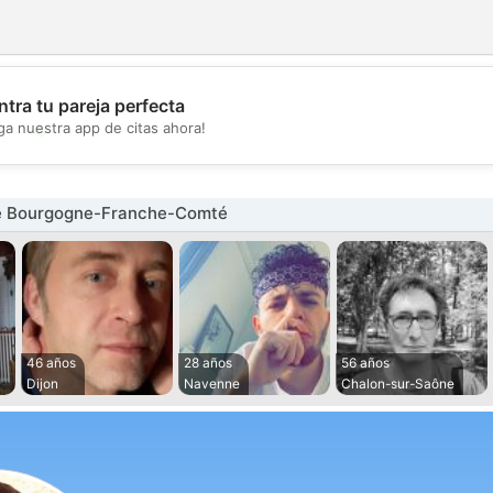
tra tu pareja perfecta
💖
ga nuestra app de citas ahora!
💕
e Bourgogne-Franche-Comté
46 años
28 años
56 años
Dijon
Navenne
Chalon-sur-Saône