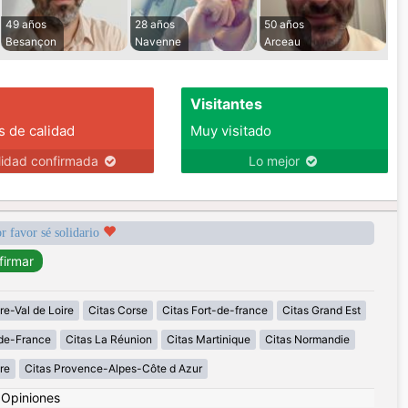
49 años
28 años
50 años
Besançon
Navenne
Arceau
Visitantes
s de calidad
Muy visitado
lidad confirmada
Lo mejor
r favor sé solidario
re-Val de Loire
Citas Corse
Citas Fort-de-france
Citas Grand Est
-de-France
Citas La Réunion
Citas Martinique
Citas Normandie
re
Citas Provence-Alpes-Côte d Azur
|
Opiniones