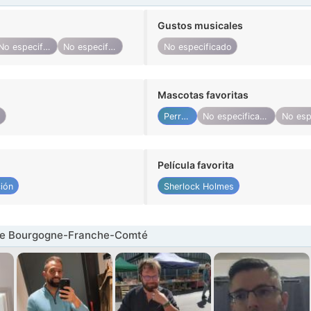
Gustos musicales
No especificado
No especificado
No especificado
Mascotas favoritas
o
Perros
No especificado
Película favorita
ión
Sherlock Holmes
e Bourgogne-Franche-Comté