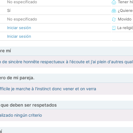
No especificado
Tener hi
Sí
¿Quieres
No especificado
Movido 
Iniciar sesión
La religi
Iniciar sesión
re mí
n de sincère honnête respectueux à l'écoute et j'ai plein d'autres q
ro de mi pareja.
fficile je marche à l'instinct donc vener et on verra
s que deben ser respetados
lizado ningún criterio
í