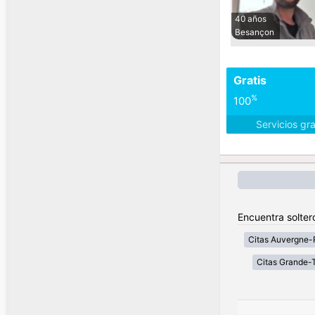
40 años
Besançon
Gratis
%
100
Servicios gr
Encuentra solter
Citas Auvergne-
Citas Grande-T