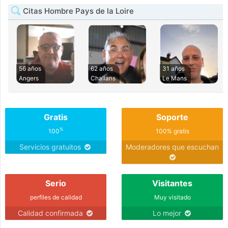
Citas Hombre Pays de la Loire
56 años
62 años
31 años
Angers
Challans
Le Mans
Gratis
Soporte
%
100
100% gratis
Servicios gratuitos
Moderadores que escuchan
Serio
Visitantes
perfiles de calidad
Muy visitado
Calidad confirmada
Lo mejor