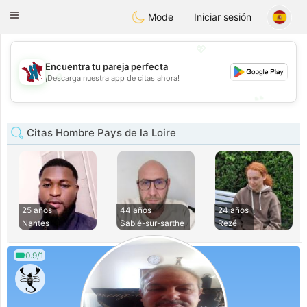
J
Taimerais
Toggle
Mode
Iniciar sesión
navigation
💖
Encuentra tu pareja perfecta
💖
¡Descarga nuestra app de citas ahora!
💕
💕
Citas Hombre Pays de la Loire
25 años
44 años
24 años
Nantes
Sablé-sur-sarthe
Rezé
0.9/1