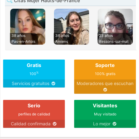
Citas Mujer Hauts-de-France
38 años
36 años
23 años
Pas-en-Artois
Amiens
Ressons-sur-mat
Gratis
Soporte
%
100
100% gratis
Servicios gratuitos
Moderadores que escuchan
Serio
Visitantes
perfiles de calidad
Muy visitado
Calidad confirmada
Lo mejor