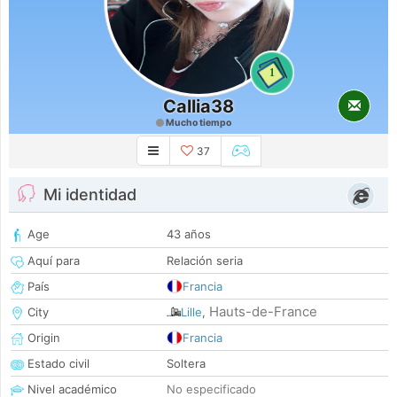
1
Callia38
Mucho tiempo
37
Mi identidad
Age
43 años
Aquí para
Relación seria
País
Francia
Hauts-de-France
City
Lille
,
Origin
Francia
Estado civil
Soltera
Nivel académico
No especificado