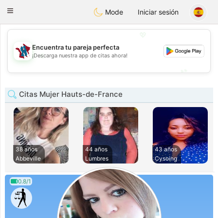
J
Taimerais
Toggle
Mode
Iniciar sesión
navigation
💖
Encuentra tu pareja perfecta
💖
¡Descarga nuestra app de citas ahora!
💕
💕
Citas Mujer Hauts-de-France
38 años
44 años
43 años
Abbeville
Lumbres
Cysoing
0.8/1