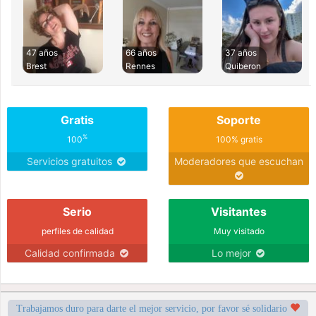
47 años
66 años
37 años
Brest
Rennes
Quiberon
Gratis
Soporte
%
100
100% gratis
Servicios gratuitos
Moderadores que escuchan
Serio
Visitantes
perfiles de calidad
Muy visitado
Calidad confirmada
Lo mejor
Trabajamos duro para darte el mejor servicio, por favor sé solidario