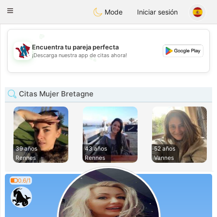
J
Taimerais
Toggle
Mode
Iniciar sesión
navigation
💖
Encuentra tu pareja perfecta
💕
¡Descarga nuestra app de citas ahora!
💕
💖
Citas Mujer Bretagne
39 años
43 años
52 años
Rennes
Rennes
Vannes
0.6/1