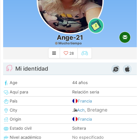
1
Ange-21
Mucho tiempo
28
Mi identidad
Age
44 años
Aquí para
Relación seria
País
Francia
Bretagne
City
Ach
,
Origin
Francia
Estado civil
Soltera
Nivel académico
No especificado