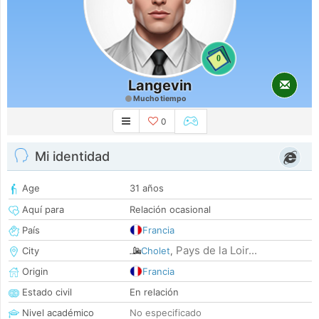
0
Langevin
Mucho tiempo
0
Mi identidad
Age
31 años
Aquí para
Relación ocasional
País
Francia
Pays de la Loir...
City
Cholet
,
Origin
Francia
Estado civil
En relación
Nivel académico
No especificado