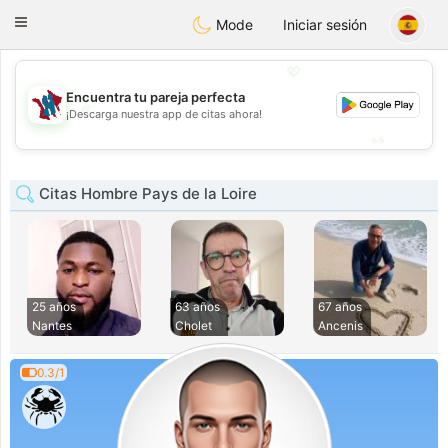
J
Taimerais
Toggle
Mode
Iniciar sesión
navigation
💖
Encuentra tu pareja perfecta
💖
¡Descarga nuestra app de citas ahora!
💕
💕
Citas Hombre Pays de la Loire
25 años
63 años
67 años
Nantes
Cholet
Ancenis
0.3/1