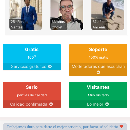
25 años
63 años
67 años
Nantes
Cholet
Ancenis
Gratis
Soporte
%
100
100% gratis
Servicios gratuitos
Moderadores que escuchan
Serio
Visitantes
perfiles de calidad
Muy visitado
Calidad confirmada
Lo mejor
Trabajamos duro para darte el mejor servicio, por favor sé solidario