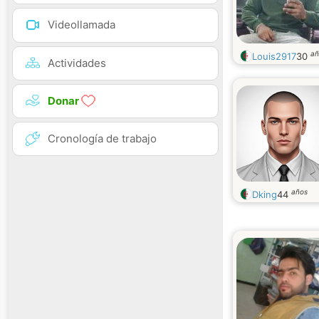
Videollamada
añ
Louis2917
30
Actividades
Donar
Cronología de trabajo
años
Dking
44