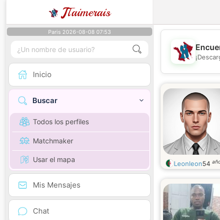
J
Taimerais
Paris 2026-08-08 07:53
Encuen
¡Descar
Inicio
Buscar
Todos los perfiles
Matchmaker
Usar el mapa
añ
Leonleon
54
Mis Mensajes
Chat