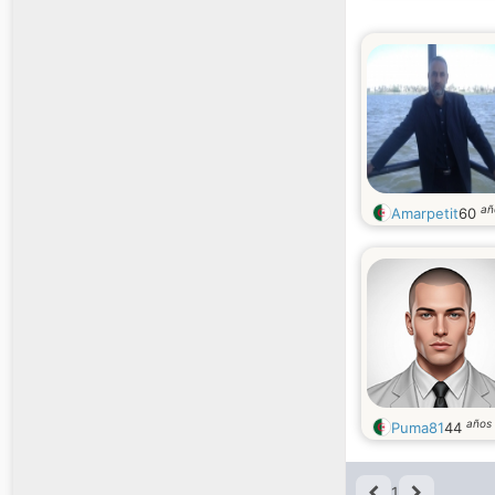
añ
Amarpetit
60
años
Puma81
44
1