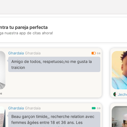
tra tu pareja perfecta
💖
ga nuestra app de citas ahora!
💕
Ghardaia
Ghardaia
0.6
Amigo de todos, respetuoso,no me gusta la
traicion
os
Jech
Ghardaia
Ghardaia
0.9
Beau garçon timide,, recherche relation avec
femmes âgées entre 18 et 36 ans. Les