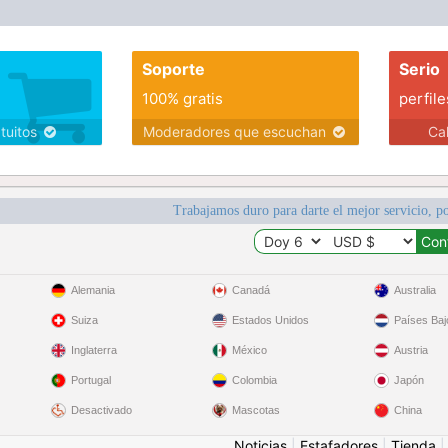
Soporte
Serio
100% gratis
perfile
atuitos
Moderadores que escuchan
Ca
Trabajamos duro para darte el mejor servicio, po
Alemania
Canadá
Australia
Suiza
Estados Unidos
Países Baj
Inglaterra
México
Austria
Portugal
Colombia
Japón
Desactivado
Mascotas
China
Noticias
|
Estafadores
|
Tienda