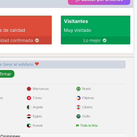
Visitantes
s de calidad
Muy visitado
lidad confirmada
Lo mejor
r favor sé solidario
Marruecos
Brasil
os
Túnez
Filipinas
Argelia
Líbano
Egipto
Golfo
Kuwait
Toda la lista
|
Opiniones