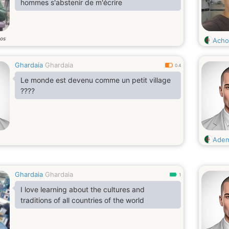
hommes s'abstenir de m'écrire
os
Acho
Ghardaia
Ghardaia
0.4
Le monde est devenu comme un petit village
????
Ade
Ghardaia
Ghardaia
1
I love learning about the cultures and
traditions of all countries of the world