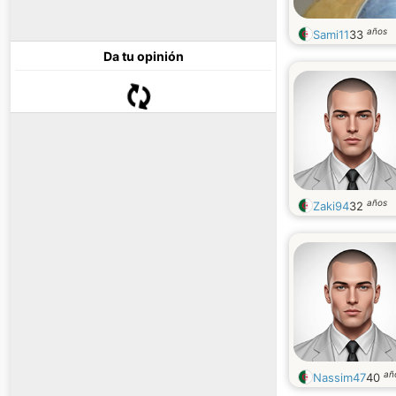
años
Sami11
33
Da tu opinión
años
Zaki94
32
añ
Nassim47
40