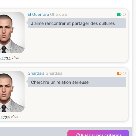
El Guerrara
Ghardaia
0.7
J'aime rencontrer et partager des cultures
años
a47
34
Ghardaia
Ghardaia
0.6
Cherchre un relation serieuse
años
47
29
Buscar por criterios