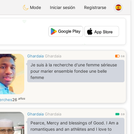
Mode
Iniciar sesión
Registrarse
💖
💕
Ghardaia
Ghardaia
0.6
Je suis à la recherche d'une femme sérieuse
pour marier ensemble fondee une belle
femme
años
erches
26
Ghardaia
Ghardaia
0.9
Pearce, Mercy and blessings of Good. I Am a
romantiques and an athlètes and I love to