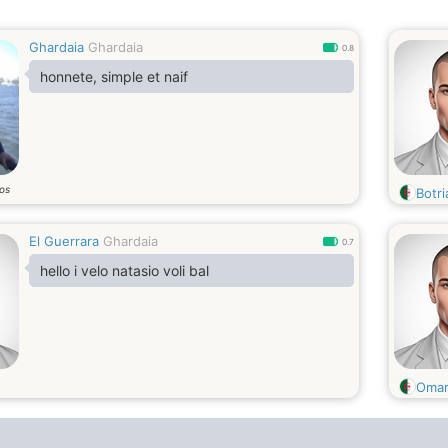
Ghardaia
Ghardaia
0.8
honnete, simple et naif
os
Botri
El Guerrara
Ghardaia
0.7
hello i velo natasio voli bal
Omar