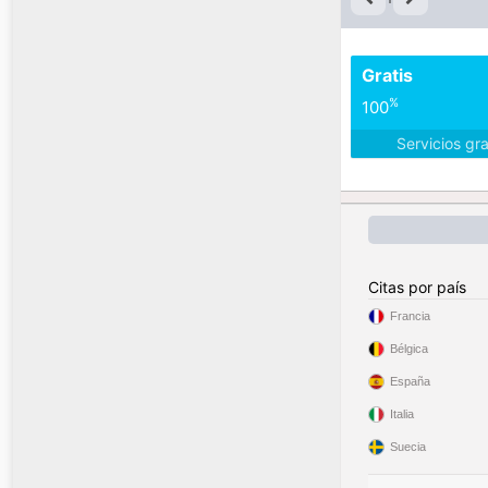
Gratis
%
100
Servicios gr
Citas por país
Francia
Bélgica
España
Italia
Suecia