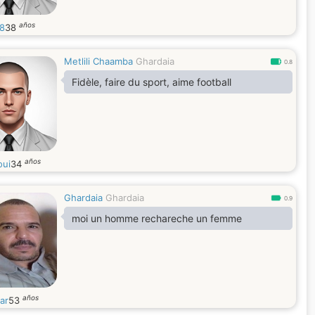
años
88
38
Metlili Chaamba
Ghardaia
0.8
Fidèle, faire du sport, aime football
años
oui
34
Ghardaia
Ghardaia
0.9
moi un homme rechareche un femme
años
ar
53