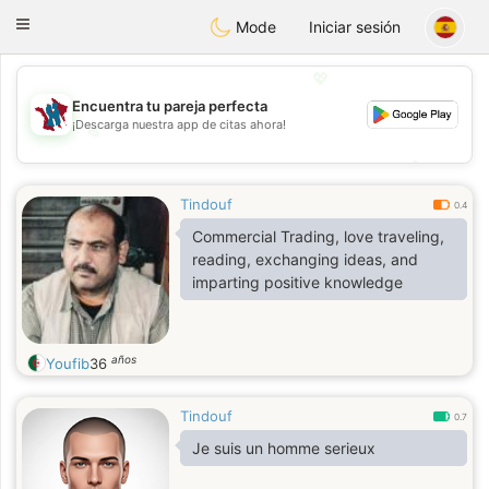
J
Taimerais
Toggle
Mode
Iniciar sesión
navigation
💖
Encuentra tu pareja perfecta
¡Descarga nuestra app de citas ahora!
💖
💕
💕
Tindouf
0.4
Commercial Trading, love traveling,
reading, exchanging ideas, and
imparting positive knowledge
años
Youfib
36
Tindouf
0.7
Je suis un homme serieux