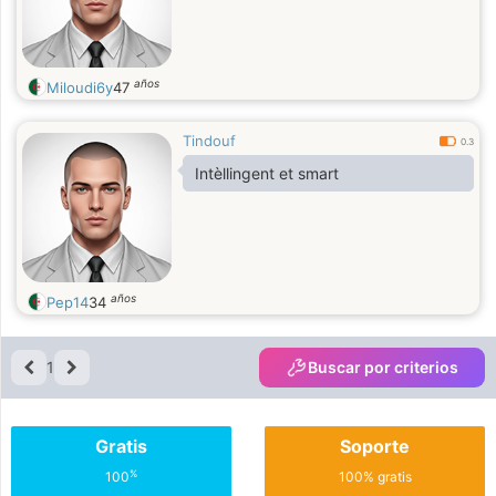
años
Miloudi6y
47
Tindouf
0.3
Intèllingent et smart
años
Pep14
34
1
Buscar por criterios
Gratis
Soporte
%
100
100% gratis