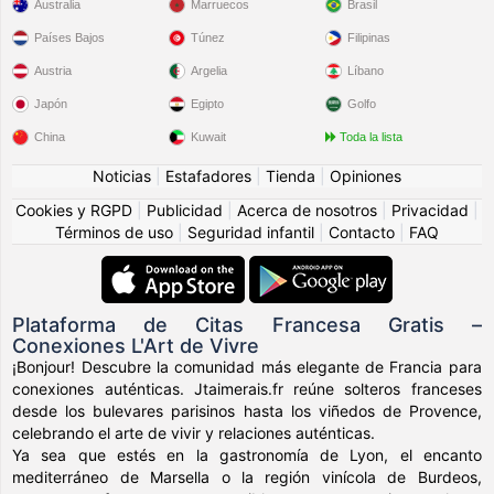
Australia
Marruecos
Brasil
Países Bajos
Túnez
Filipinas
Austria
Argelia
Líbano
Japón
Egipto
Golfo
China
Kuwait
Toda la lista
Noticias
|
Estafadores
|
Tienda
|
Opiniones
Cookies y RGPD
|
Publicidad
|
Acerca de nosotros
|
Privacidad
|
Términos de uso
|
Seguridad infantil
|
Contacto
|
FAQ
Plataforma de Citas Francesa Gratis –
Conexiones L'Art de Vivre
¡Bonjour! Descubre la comunidad más elegante de Francia para
conexiones auténticas. Jtaimerais.fr reúne solteros franceses
desde los bulevares parisinos hasta los viñedos de Provence,
celebrando el arte de vivir y relaciones auténticas.
Ya sea que estés en la gastronomía de Lyon, el encanto
mediterráneo de Marsella o la región vinícola de Burdeos,