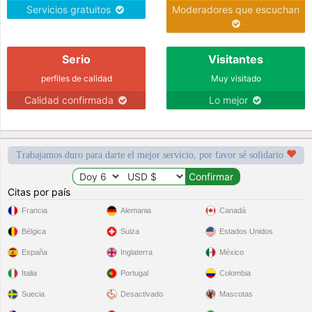
Servicios gratuitos
Moderadores que escuchan
Serio
Visitantes
perfiles de calidad
Muy visitado
Calidad confirmada
Lo mejor
Trabajamos duro para darte el mejor servicio, por favor sé solidario
Citas por país
Francia
Alemania
Canadá
Bélgica
Suiza
Estados Unidos
España
Inglaterra
México
Italia
Portugal
Colombia
Suecia
Desactivado
Mascotas