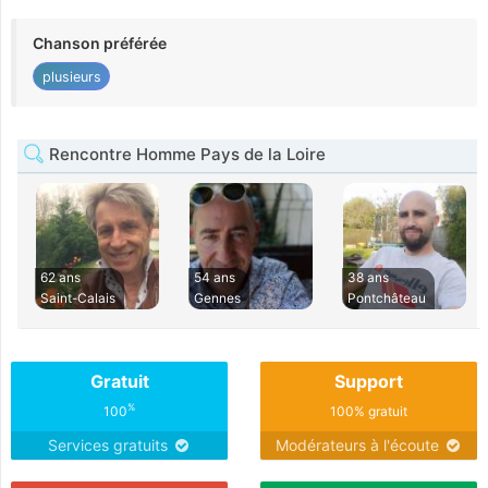
Chanson préférée
plusieurs
Rencontre Homme Pays de la Loire
62 ans
54 ans
38 ans
Saint-Calais
Gennes
Pontchâteau
Gratuit
Support
%
100
100% gratuit
Services gratuits
Modérateurs à l'écoute