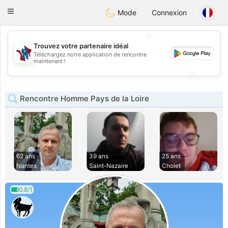
J
Taimerais
Toggle
Mode
Connexion
navigation
💖
Trouvez votre partenaire idéal
Téléchargez notre application de rencontre
💖
maintenant !
💕
💕
Rencontre Homme Pays de la Loire
62 ans
39 ans
25 ans
Nantes
Saint-Nazaire
Cholet
0.8/1