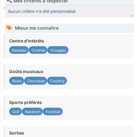
Mes critères à respecter
Aucun critère n'a été personnalisé
Mieux me connaître
Centre d'intérêts
Balades
Cinéma
Voyages
Goûts musicaux
Blues
Classique
Country
Sports préférés
Golf
Natation
Football
Sorties