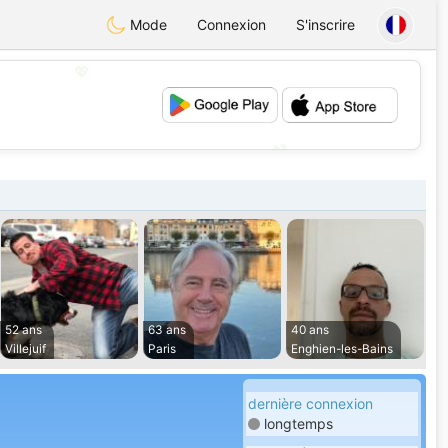
Mode
Connexion
S'inscrire
💖
💕
52 ans
63 ans
40 ans
Villejuif
Paris
Enghien-les-Bains
dernière connexion
longtemps