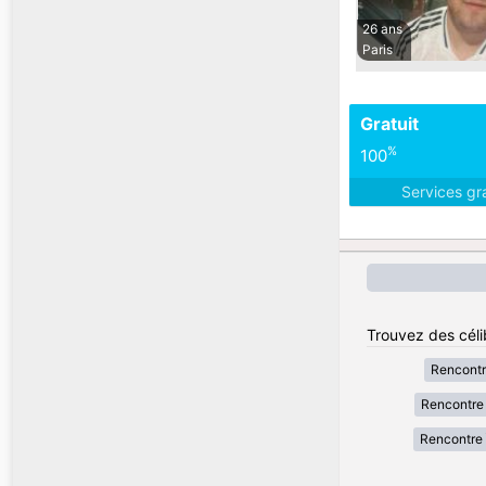
26 ans
Paris
Gratuit
%
100
Services gr
Trouvez des céli
Rencont
Rencontre 
Rencontre 