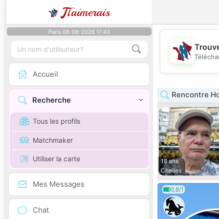
J
Taimerais
Paris 08-08-2026 17:43
Trouve
Télécha
Accueil
Rencontre Ho
Recherche
Tous les profils
Matchmaker
Utiliser la carte
18 ans
Chelles
Mes Messages
0.8/1
Chat