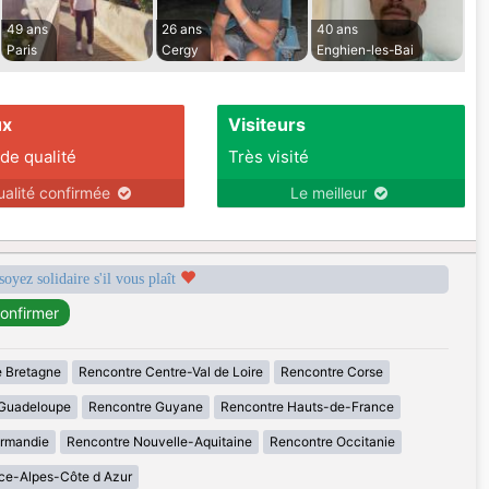
49 ans
26 ans
40 ans
Paris
Cergy
Enghien-les-Bai
ux
Visiteurs
 de qualité
Très visité
ualité confirmée
Le meilleur
soyez solidaire s'il vous plaît
 Bretagne
Rencontre Centre-Val de Loire
Rencontre Corse
Guadeloupe
Rencontre Guyane
Rencontre Hauts-de-France
rmandie
Rencontre Nouvelle-Aquitaine
Rencontre Occitanie
ce-Alpes-Côte d Azur