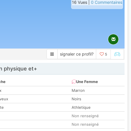
16 Vues |
0 Commentaires
signaler ce profil?
5
 physique et+
che
Une Femme
x
Marron
veux
Noirs
tte
Athletique
Non renseigné
Non renseigné