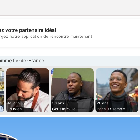
z votre partenaire idéal
💖
rgez notre application de rencontre maintenant !
💕
mme Île-de-France
43 ans
36 ans
28 ans
Louvres
Goussainville
Paris 03 Temple