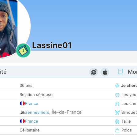
Lassine01
1
ité
Mon
36 ans
Je cher
Relation sérieuse
Les yeu
France
Les che
Île-de-France
Gennevilliers
,
Silhoue
France
Taille
Célibataire
Poids