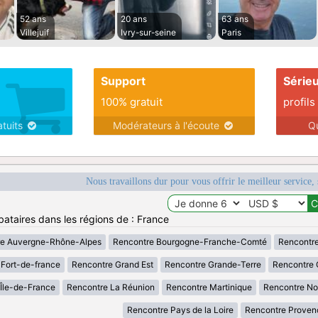
52 ans
20 ans
63 ans
Villejuif
Ivry-sur-seine
Paris
Support
Série
100% gratuit
profils
atuits
Modérateurs à l'écoute
Q
Nous travaillons dur pour vous offrir le meilleur service, 
bataires dans les régions de : France
re Auvergne-Rhône-Alpes
Rencontre Bourgogne-Franche-Comté
Rencontre
Fort-de-france
Rencontre Grand Est
Rencontre Grande-Terre
Rencontre 
Île-de-France
Rencontre La Réunion
Rencontre Martinique
Rencontre No
Rencontre Pays de la Loire
Rencontre Proven