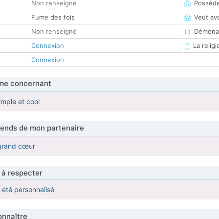
Non renseigné
Possède
Fume des fois
Veut av
Non renseigné
Déména
Connexion
La religi
Connexion
me concernant
imple et cool
tends de mon partenaire
grand cœur
 à respecter
a été personnalisé
nnaître