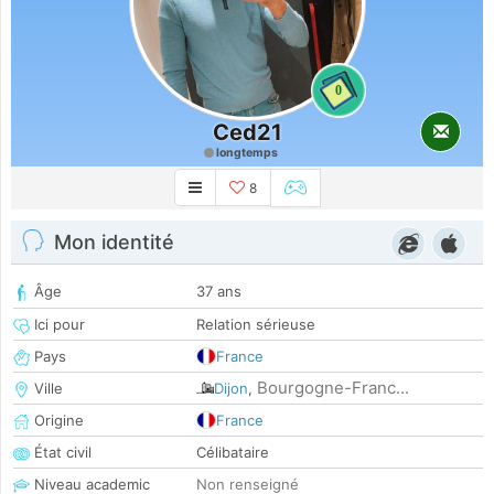
0
Ced21
longtemps
8
Mon identité
Âge
37 ans
Ici pour
Relation sérieuse
Pays
France
Bourgogne-Franc...
Ville
Dijon
,
Origine
France
État civil
Célibataire
Niveau academic
Non renseigné