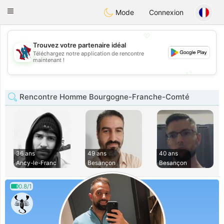
J
Taimerais
Toggle
Mode
Connexion
navigation
💖
Trouvez votre partenaire idéal
Téléchargez notre application de rencontre
💖
maintenant !
💕
💕
Rencontre Homme Bourgogne-Franche-Comté
36 ans
49 ans
40 ans
Ancy-le-Franc
Besançon
Besançon
0.8/1