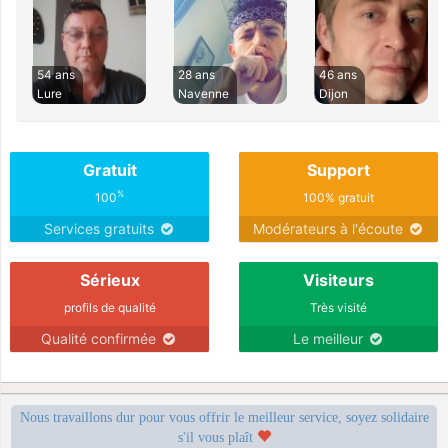
54 ans
28 ans
46 ans
Lure
Navenne
Dijon
Gratuit
Support
%
100
100% gratuit
Services gratuits
Modérateurs à l'écoute
Sérieux
Visiteurs
profils de qualité
Très visité
Qualité confirmée
Le meilleur
Nous travaillons dur pour vous offrir le meilleur service, soyez solidaire
s'il vous plaît