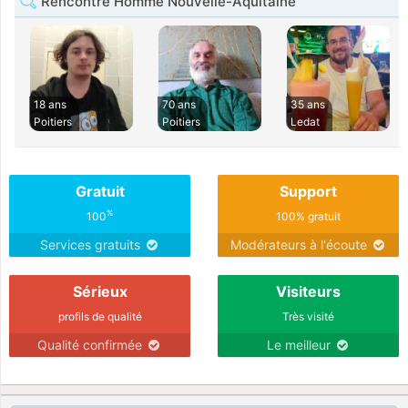
Rencontre Homme Nouvelle-Aquitaine
18 ans
70 ans
35 ans
Poitiers
Poitiers
Ledat
Gratuit
Support
%
100
100% gratuit
Services gratuits
Modérateurs à l'écoute
Sérieux
Visiteurs
profils de qualité
Très visité
Qualité confirmée
Le meilleur