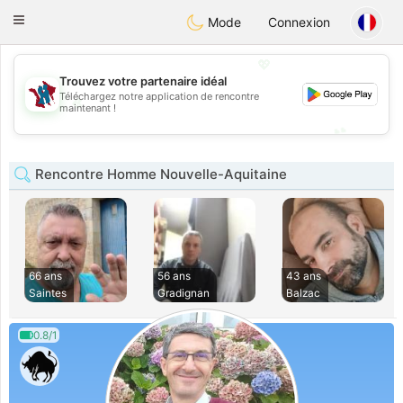
J
Taimerais
Toggle
Mode
Connexion
navigation
💖
Trouvez votre partenaire idéal
Téléchargez notre application de rencontre
💖
maintenant !
💕
💕
Rencontre Homme Nouvelle-Aquitaine
66 ans
56 ans
43 ans
Saintes
Gradignan
Balzac
0.8/1