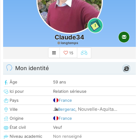
1
Claude34
longtemps
15
Mon identité
Âge
59 ans
Ici pour
Relation sérieuse
Pays
France
Nouvelle-Aquita...
Ville
Bergerac
,
Origine
France
État civil
Veuf
Niveau academic
Non renseigné