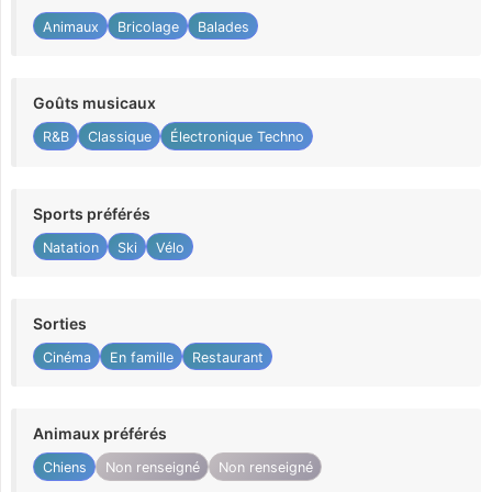
Animaux
Bricolage
Balades
Goûts musicaux
R&B
Classique
Électronique Techno
Sports préférés
Natation
Ski
Vélo
Sorties
Cinéma
En famille
Restaurant
Animaux préférés
Chiens
Non renseigné
Non renseigné