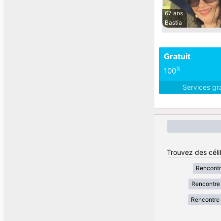
67 ans
Bastia
Gratuit
%
100
Services gr
Trouvez des céli
Rencont
Rencontre 
Rencontre 