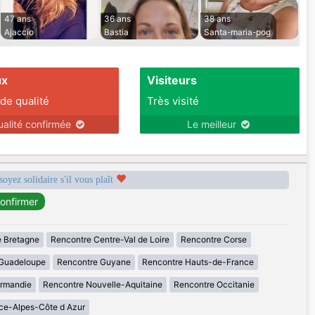
47 ans
36 ans
38 ans
Ajaccio
Bastia
Santa-maria-pog
ux
Visiteurs
 de qualité
Très visité
ualité confirmée
Le meilleur
soyez solidaire s'il vous plaît
 Bretagne
Rencontre Centre-Val de Loire
Rencontre Corse
Guadeloupe
Rencontre Guyane
Rencontre Hauts-de-France
rmandie
Rencontre Nouvelle-Aquitaine
Rencontre Occitanie
ce-Alpes-Côte d Azur