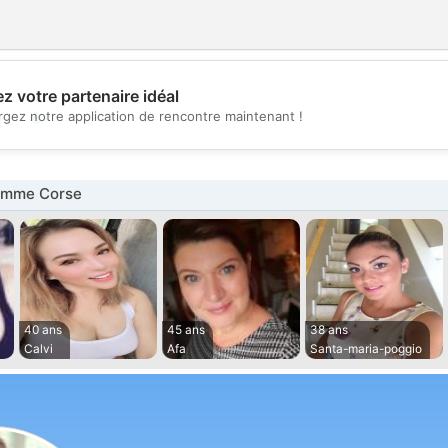
z votre partenaire idéal
💖
rgez notre application de rencontre maintenant !
💕
emme Corse
40 ans
45 ans
38 ans
Calvi
Afa
Santa-maria-poggio