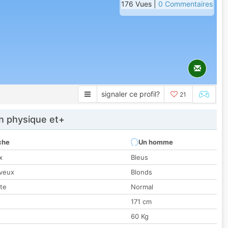
176 Vues |
0 Commentaires
signaler ce profil?
21
 physique et+
che
Un homme
x
Bleus
veux
Blonds
tte
Normal
171 cm
60 Kg