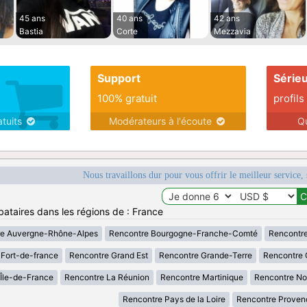
45 ans
40 ans
42 ans
Bastia
Corte
Mezzavia
Support
Série
100% gratuit
profils
atuits
Modérateurs à l'écoute
Q
Nous travaillons dur pour vous offrir le meilleur service, 
bataires dans les régions de : France
re Auvergne-Rhône-Alpes
Rencontre Bourgogne-Franche-Comté
Rencontre
Fort-de-france
Rencontre Grand Est
Rencontre Grande-Terre
Rencontre 
Île-de-France
Rencontre La Réunion
Rencontre Martinique
Rencontre No
Rencontre Pays de la Loire
Rencontre Proven