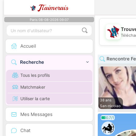
J
Taimerais
Paris 08-08-2026 09:07
Trouve
Télécha
Accueil
Rencontre F
Recherche
Tous les profils
Matchmaker
Utiliser la carte
38 ans
San-nicolao
Mes Messages
0.7/1
Chat