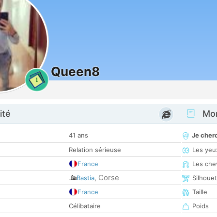
Queen8
1
ité
Mon
41 ans
Je cher
Relation sérieuse
Les yeu
France
Les che
Corse
Bastia
,
Silhoue
France
Taille
Célibataire
Poids