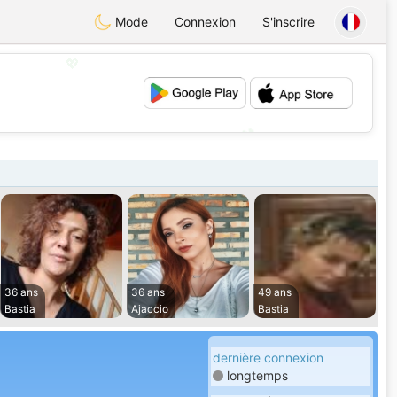
Mode
Connexion
S'inscrire
💖
💕
36 ans
36 ans
49 ans
Bastia
Ajaccio
Bastia
dernière connexion
longtemps