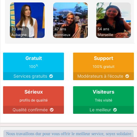
33 ans
47 ans
54 ans
Aubagne
Bonnieux
Marseille
Gratuit
Support
%
100
100% gratuit
Services gratuits
Modérateurs à l'écoute
Sérieux
Visiteurs
profils de qualité
Très visité
Qualité confirmée
Le meilleur
Nous travaillons dur pour vous offrir le meilleur service, soyez solidaire