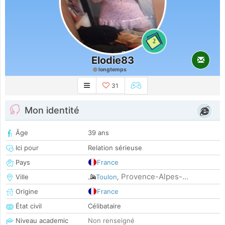
2
Elodie83
longtemps
31
Mon identité
Âge
39 ans
Ici pour
Relation sérieuse
Pays
France
Provence-Alpes-...
Ville
Toulon
,
Origine
France
État civil
Célibataire
Niveau academic
Non renseigné