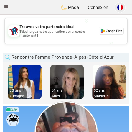
J
Taimerais
Toggle
Mode
Connexion
navigation
💖
Trouvez votre partenaire idéal
Téléchargez notre application de rencontre
💖
maintenant !
💕
💕
Rencontre Femme Provence-Alpes-Côte d Azur
33 ans
51 ans
62 ans
Aubagne
Arles
Marseille
0.8/1