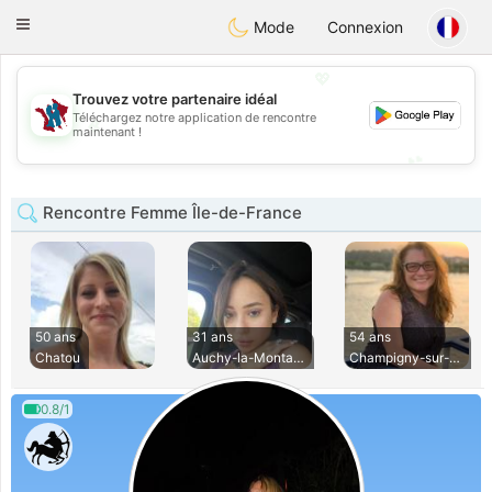
J
Taimerais
Toggle
Mode
Connexion
navigation
💖
Trouvez votre partenaire idéal
Téléchargez notre application de rencontre
💖
maintenant !
💕
💕
Rencontre Femme Île-de-France
50 ans
31 ans
54 ans
Chatou
Auchy-la-Montagne
Champigny-sur-Marn
0.8/1