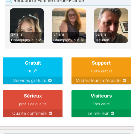
Rencontre Femme Île-de-France
37 ans
54 ans
62 ans
Champigny-sur-M
Champigny-sur-M
Meudon
Gratuit
Support
%
100
100% gratuit
Services gratuits
Modérateurs à l'écoute
Sérieux
Visiteurs
profils de qualité
Très visité
Qualité confirmée
Le meilleur