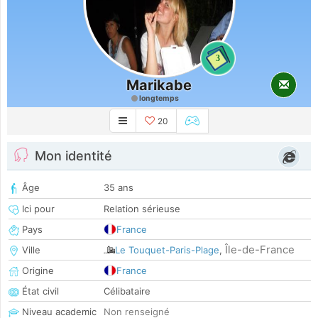
3
Marikabe
longtemps
20
Mon identité
Âge
35 ans
Ici pour
Relation sérieuse
Pays
France
Île-de-France
Ville
Le Touquet-Paris-Plage
,
Origine
France
État civil
Célibataire
Niveau academic
Non renseigné