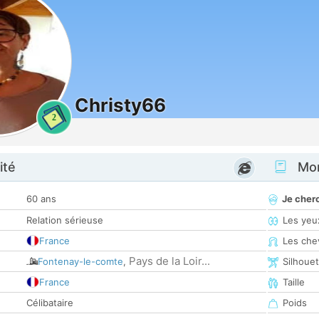
Christy66
2
ité
Mon
60 ans
Je cher
Relation sérieuse
Les yeu
France
Les che
Pays de la Loir...
Fontenay-le-comte
,
Silhoue
France
Taille
Célibataire
Poids