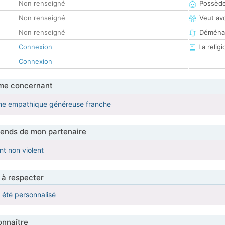
Non renseigné
Possède
Non renseigné
Veut av
Non renseigné
Déména
Connexion
La religi
Connexion
me concernant
me empathique généreuse franche
tends de mon partenaire
nt non violent
 à respecter
a été personnalisé
nnaître