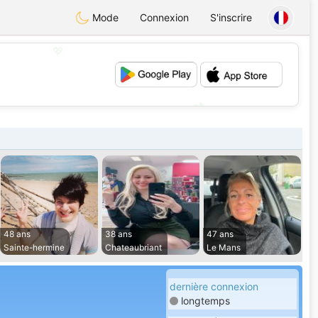
Mode
Connexion
S'inscrire
💖
💕
48 ans
38 ans
47 ans
Sainte-hermine
Chateaubriant
Le Mans
dernière connexion
longtemps