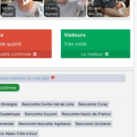
58 ans
35 ans
63 ans
Baugé
Nantes
Bouzille
ux
Visiteurs
 de qualité
Très visité
ualité confirmée
Le meilleur
soyez solidaire s'il vous plaît
 Bretagne
Rencontre Centre-Val de Loire
Rencontre Corse
Guadeloupe
Rencontre Guyane
Rencontre Hauts-de-France
rmandie
Rencontre Nouvelle-Aquitaine
Rencontre Occitanie
ce-Alpes-Côte d Azur