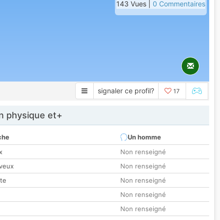
143 Vues |
0 Commentaires
signaler ce profil?
17
 physique et+
che
Un homme
x
Non renseigné
veux
Non renseigné
tte
Non renseigné
Non renseigné
Non renseigné