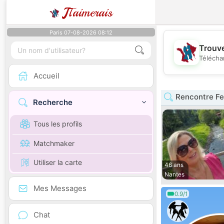
J
Taimerais
Paris 07-08-2026 08:12
Trouve
Télécha
Accueil
Rencontre Fe
Recherche
Tous les profils
Matchmaker
Utiliser la carte
46 ans
Nantes
Mes Messages
0.9/1
Chat