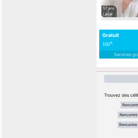
57 ans
Laval
Gratuit
%
100
Services gr
Trouvez des céli
Rencont
Rencontre 
Rencontre 