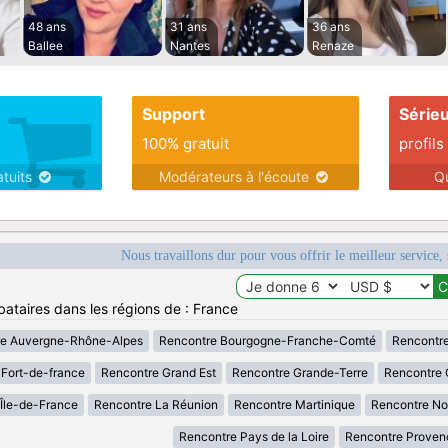
48 ans
31 ans
36 ans
Ballee
Nantes
Renaze
Support
Série
100% gratuit
profils
atuits
Modérateurs à l'écoute
Q
Nous travaillons dur pour vous offrir le meilleur service, 
bataires dans les régions de : France
re Auvergne-Rhône-Alpes
Rencontre Bourgogne-Franche-Comté
Rencontre
Fort-de-france
Rencontre Grand Est
Rencontre Grande-Terre
Rencontre 
Île-de-France
Rencontre La Réunion
Rencontre Martinique
Rencontre No
Rencontre Pays de la Loire
Rencontre Proven