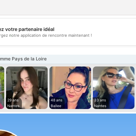
z votre partenaire idéal
💖
rgez notre application de rencontre maintenant !
💕
mme Pays de la Loire
29 ans
48 ans
33 ans
Nantes
Ballee
Nantes