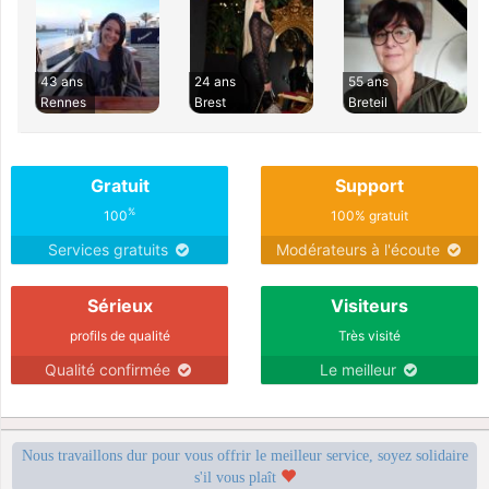
43 ans
24 ans
55 ans
Rennes
Brest
Breteil
Gratuit
Support
%
100
100% gratuit
Services gratuits
Modérateurs à l'écoute
Sérieux
Visiteurs
profils de qualité
Très visité
Qualité confirmée
Le meilleur
Nous travaillons dur pour vous offrir le meilleur service, soyez solidaire
s'il vous plaît