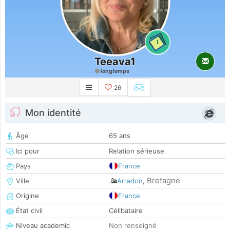
1
Teeava1
longtemps
26
Mon identité
Âge
65 ans
Ici pour
Relation sérieuse
Pays
France
Bretagne
Ville
Arradon
,
Origine
France
État civil
Célibataire
Niveau academic
Non renseigné