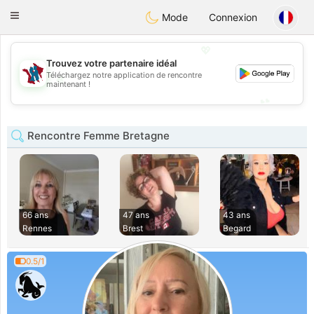
J
Taimerais
Toggle
Mode
Connexion
navigation
💖
Trouvez votre partenaire idéal
Téléchargez notre application de rencontre
💖
maintenant !
💕
💕
Rencontre Femme Bretagne
66 ans
47 ans
43 ans
Rennes
Brest
Begard
0.5/1