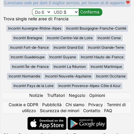
Lavoriamo sodo per darti il miglior servizio, per favore sii di supporto
Trova single nelle aree di: Francia
Incontri Auvergne-Rhône-Alpes
Incontri Bourgogne-Franche-Comté
Incontri Bretagne
Incontri Centre-Val de Loire
Incontri Corse
Incontri Fort-de-france
Incontri Grand Est
Incontri Grande-Terre
Incontri Guadeloupe
Incontri Guyane
Incontri Hauts-de-France
Incontri Île-de-France
Incontri La Réunion
Incontri Martinique
Incontri Normandie
Incontri Nouvelle-Aquitaine
Incontri Occitanie
Incontri Pays de la Loire
Incontri Provence-Alpes-Côte d Azur
Notizie
|
Truffatori
|
Negozio
|
Opinioni
Cookie e GDPR
|
Pubblicità
|
Chi siamo
|
Privacy
|
Termini di
utilizzo
|
Sicurezza dei minori
|
Contatto
|
FAQ