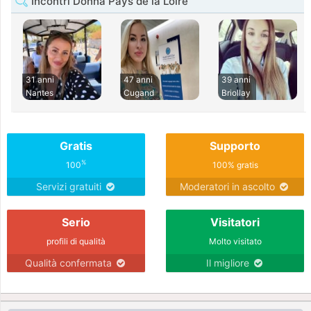
Incontri Donna Pays de la Loire
31 anni
47 anni
39 anni
Nantes
Cugand
Briollay
Gratis
Supporto
%
100
100% gratis
Servizi gratuiti
Moderatori in ascolto
Serio
Visitatori
profili di qualità
Molto visitato
Qualità confermata
Il migliore