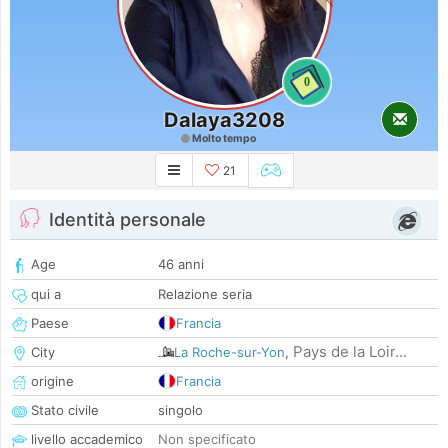
0
Dalaya3208
Molto tempo
21
Identità personale
Age
46 anni
qui a
Relazione seria
Paese
Francia
Pays de la Loir...
City
La Roche-sur-Yon
,
origine
Francia
Stato civile
singolo
livello accademico
Non specificato