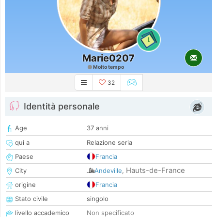
1
Marie0207
Molto tempo
32
Identità personale
Age
37 anni
qui a
Relazione seria
Paese
Francia
Hauts-de-France
City
Andeville
,
origine
Francia
Stato civile
singolo
livello accademico
Non specificato