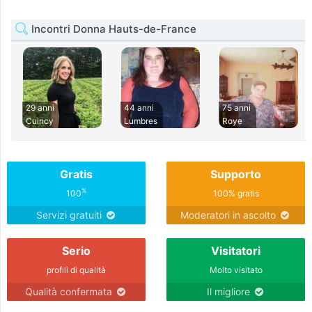
Incontri Donna Hauts-de-France
29 anni
44 anni
75 anni
Cuincy
Lumbres
Roye
Gratis
Supporto
%
100
100% gratis
Servizi gratuiti
Moderatori in ascolto
Serio
Visitatori
profili di qualità
Molto visitato
Qualità confermata
Il migliore