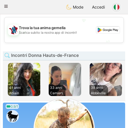
J
Taimerais
Toggle
Mode
Accedi
navigation
💖
Trova la tua anima gemella
💖
Scarica subito la nostra app di incontri!
💕
💕
Incontri Donna Hauts-de-France
41 anni
33 anni
38 anni
Ablain
Camiers
Abbeville
0.9/1