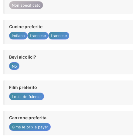
Non specificato
Cucine preferite
indiano
francese
francese
Bevi alcolici?
No
Film preferito
Louis de fuiness
Canzone preferita
Gims le prix a payer