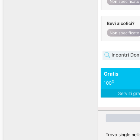
Non specificato
Bevi alcolici?
Non specificato
Incontri Don
Gratis
%
100
Servizi gra
Trova single nell