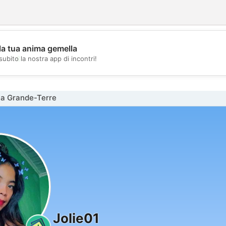
la tua anima gemella
💖
subito la nostra app di incontri!
💕
na Grande-Terre
Jolie01