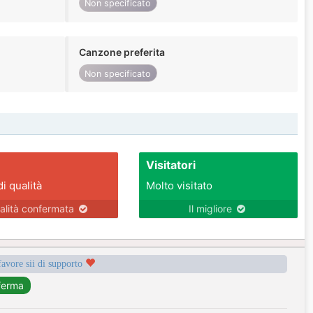
Non specificato
Canzone preferita
Non specificato
Visitatori
di qualità
Molto visitato
alità confermata
Il migliore
favore sii di supporto