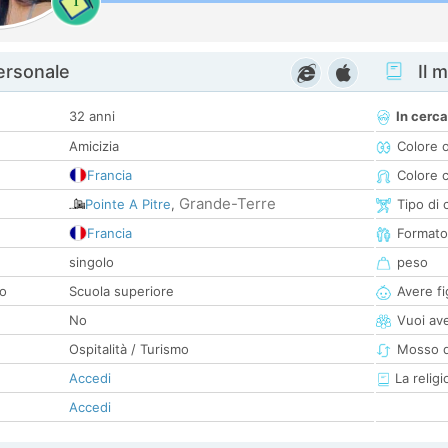
1
personale
Il m
32 anni
In cerca
Amicizia
Colore 
Francia
Colore c
Grande-Terre
Pointe A Pitre
,
Tipo di 
Francia
Formato
singolo
peso
co
Scuola superiore
Avere fig
No
Vuoi ave
Ospitalità / Turismo
Mosso d
Accedi
La religi
Accedi