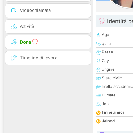
Videochiamata
Identità 
Attività
Age
Dona
qui a
Paese
Timeline di lavoro
City
origine
Stato civile
livello accademi
Fumare
Job
I miei amici
Joined