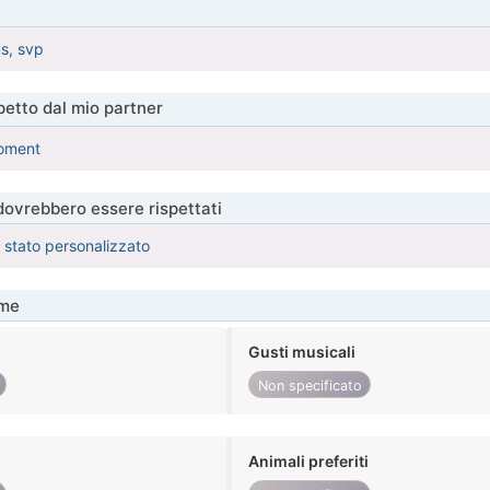
s, svp
etto dal mio partner
moment
 dovrebbero essere rispettati
è stato personalizzato
me
Gusti musicali
Non specificato
Animali preferiti