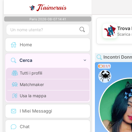
J
Taimerais
Paris 2026-08-07 14:41
Trova 
Scarica 
Home
Incontri Don
Cerca
0.1/1
Tutti i profili
Matchmaker
Usa la mappa
I Miei Messaggi
Chat