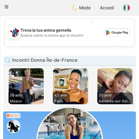
J
Taimerais
Toggle
Mode
Accedi
navigation
💖
Trova la tua anima gemella
💖
Scarica subito la nostra app di incontri!
💕
💕
Incontri Donna Île-de-France
58 anni
45 anni
35 anni
Meaux
Paris
Asnières-sur-Seine
0.6/1