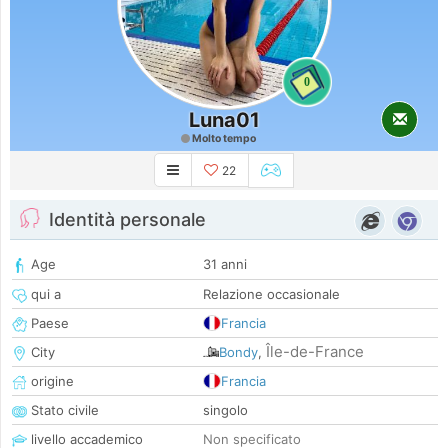
0
Luna01
Molto tempo
22
Identità personale
Age
31 anni
qui a
Relazione occasionale
Paese
Francia
Île-de-France
City
Bondy
,
origine
Francia
Stato civile
singolo
livello accademico
Non specificato