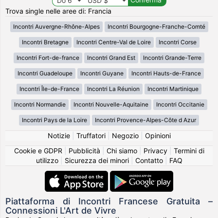
Trova single nelle aree di: Francia
Incontri Auvergne-Rhône-Alpes
Incontri Bourgogne-Franche-Comté
Incontri Bretagne
Incontri Centre-Val de Loire
Incontri Corse
Incontri Fort-de-france
Incontri Grand Est
Incontri Grande-Terre
Incontri Guadeloupe
Incontri Guyane
Incontri Hauts-de-France
Incontri Île-de-France
Incontri La Réunion
Incontri Martinique
Incontri Normandie
Incontri Nouvelle-Aquitaine
Incontri Occitanie
Incontri Pays de la Loire
Incontri Provence-Alpes-Côte d Azur
Notizie
|
Truffatori
|
Negozio
|
Opinioni
Cookie e GDPR
|
Pubblicità
|
Chi siamo
|
Privacy
|
Termini di
utilizzo
|
Sicurezza dei minori
|
Contatto
|
FAQ
Piattaforma di Incontri Francese Gratuita –
Connessioni L'Art de Vivre