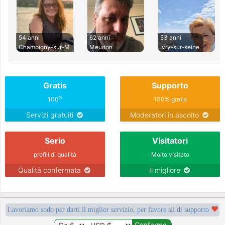
54 anni
62 anni
53 anni
Champigny-sur-M
Meudon
Ivry-sur-seine
Gratis
Supporto
%
100
100% gratis
Servizi gratuiti
Moderatori in ascolto
Serio
Visitatori
profili di qualità
Molto visitato
Qualità confermata
Il migliore
Lavoriamo sodo per darti il miglior servizio, per favore sii di supporto