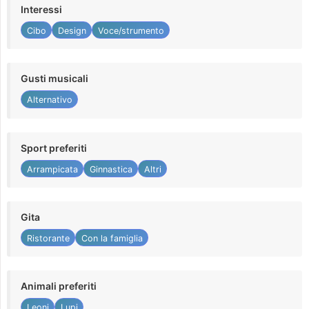
Interessi
Cibo
Design
Voce/strumento
Gusti musicali
Alternativo
Sport preferiti
Arrampicata
Ginnastica
Altri
Gita
Ristorante
Con la famiglia
Animali preferiti
Leoni
Lupi