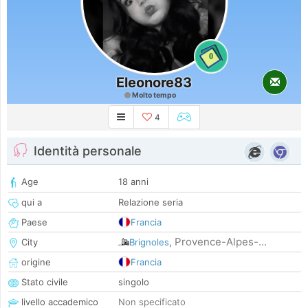
0
Eleonore83
Molto tempo
4
Identità personale
Age
18 anni
qui a
Relazione seria
Paese
Francia
Provence-Alpes-...
City
Brignoles
,
origine
Francia
Stato civile
singolo
livello accademico
Non specificato