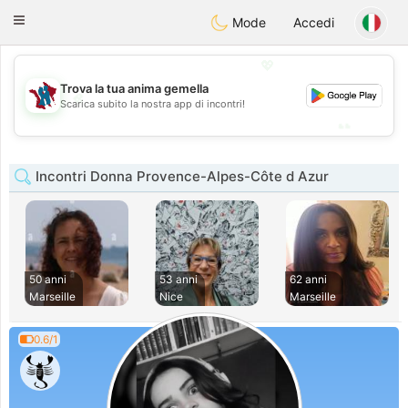
J
Taimerais
Toggle
Mode
Accedi
navigation
💖
Trova la tua anima gemella
💖
Scarica subito la nostra app di incontri!
💕
💕
Incontri Donna Provence-Alpes-Côte d Azur
50 anni
53 anni
62 anni
Marseille
Nice
Marseille
0.6/1