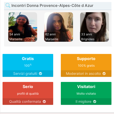
Incontri Donna Provence-Alpes-Côte d Azur
54 anni
62 anni
33 anni
Marseille
Marseille
Brignoles
Gratis
Supporto
%
100
100% gratis
Servizi gratuiti
Moderatori in ascolto
Serio
Visitatori
profili di qualità
Molto visitato
Qualità confermata
Il migliore