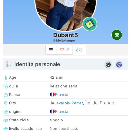
0
Dubant5
Molto tempo
17
Identità personale
Age
42 anni
qui a
Relazione seria
Paese
Francia
Île-de-France
City
Levallois-Perret
,
origine
Francia
Stato civile
singolo
livello accademico
Non specificato