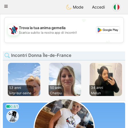
J
Taimerais
Toggle
Mode
Accedi
navigation
💖
Trova la tua anima gemella
💖
Scarica subito la nostra app di incontri!
💕
💕
Incontri Donna Île-de-France
53 anni
50 anni
34 anni
Ivry-sur-seine
Chatou
Melun
0.8/1