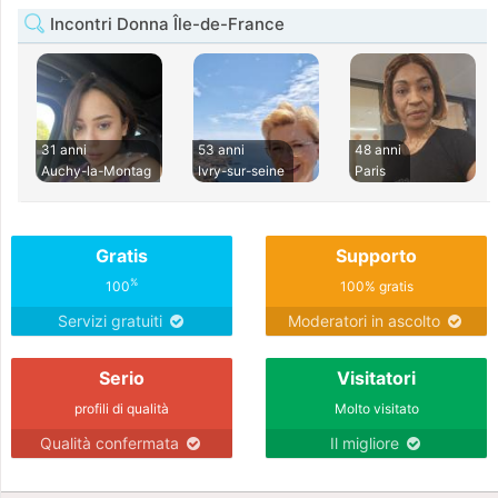
Incontri Donna Île-de-France
31 anni
53 anni
48 anni
Auchy-la-Montag
Ivry-sur-seine
Paris
Gratis
Supporto
%
100
100% gratis
Servizi gratuiti
Moderatori in ascolto
Serio
Visitatori
profili di qualità
Molto visitato
Qualità confermata
Il migliore