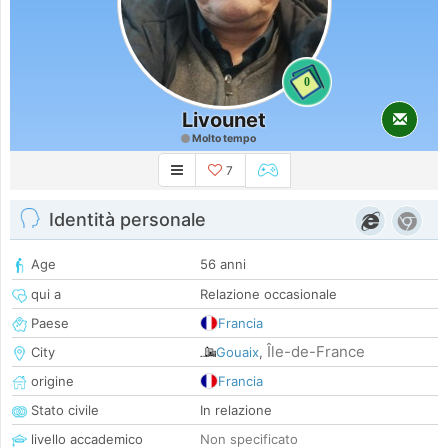
0
Livounet
Molto tempo
7
Identità personale
Age
56 anni
qui a
Relazione occasionale
Paese
Francia
Île-de-France
City
Gouaix
,
origine
Francia
Stato civile
In relazione
livello accademico
Non specificato