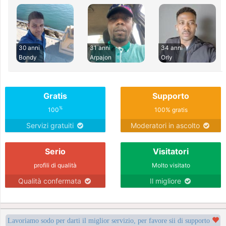
30 anni
31 anni
34 anni
Bondy
Arpajon
Orly
Gratis
Supporto
%
100
100% gratis
Servizi gratuiti
Moderatori in ascolto
Serio
Visitatori
profili di qualità
Molto visitato
Qualità confermata
Il migliore
Lavoriamo sodo per darti il miglior servizio, per favore sii di supporto