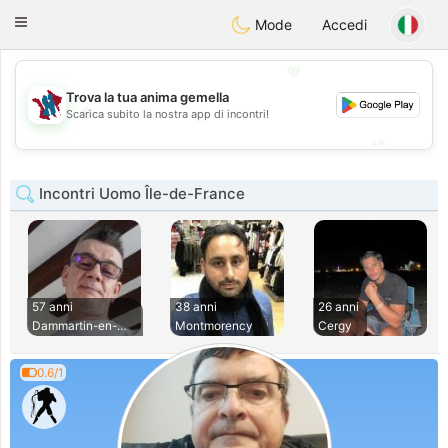
J
Taimerais
Toggle
Mode
Accedi
navigation
💖
Trova la tua anima gemella
💖
Scarica subito la nostra app di incontri!
💕
💕
Incontri Uomo Île-de-France
57 anni
38 anni
26 anni
Dammartin-en-Goele
Montmorency
Cergy
0.6/1