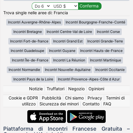
Trova single nelle aree di: Francia
Incontri Auvergne-Rhône-Alpes
Incontri Bourgogne-Franche-Comté
Incontri Bretagne
Incontri Centre-Val de Loire
Incontri Corse
Incontri Fort-de-france
Incontri Grand Est
Incontri Grande-Terre
Incontri Guadeloupe
Incontri Guyane
Incontri Hauts-de-France
Incontri Île-de-France
Incontri La Réunion
Incontri Martinique
Incontri Normandie
Incontri Nouvelle-Aquitaine
Incontri Occitanie
Incontri Pays de la Loire
Incontri Provence-Alpes-Côte d Azur
Notizie
|
Truffatori
|
Negozio
|
Opinioni
Cookie e GDPR
|
Pubblicità
|
Chi siamo
|
Privacy
|
Termini di
utilizzo
|
Sicurezza dei minori
|
Contatto
|
FAQ
Piattaforma di Incontri Francese Gratuita –