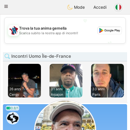
J
Taimerais
Toggle
Mode
Accedi
navigation
💖
Trova la tua anima gemella
💖
Scarica subito la nostra app di incontri!
💕
💕
Incontri Uomo Île-de-France
26 anni
31 anni
33 anni
Cergy
Arpajon
Paris
0.8/1