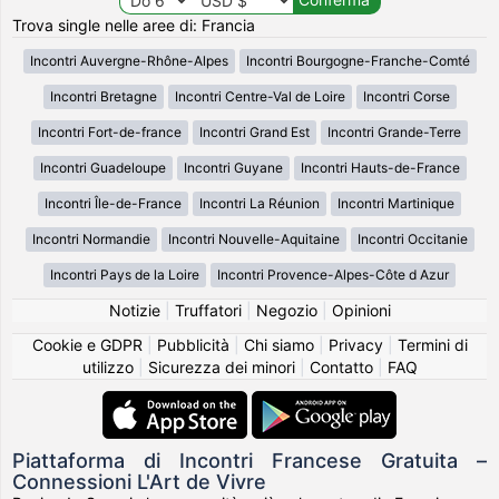
Trova single nelle aree di: Francia
Incontri Auvergne-Rhône-Alpes
Incontri Bourgogne-Franche-Comté
Incontri Bretagne
Incontri Centre-Val de Loire
Incontri Corse
Incontri Fort-de-france
Incontri Grand Est
Incontri Grande-Terre
Incontri Guadeloupe
Incontri Guyane
Incontri Hauts-de-France
Incontri Île-de-France
Incontri La Réunion
Incontri Martinique
Incontri Normandie
Incontri Nouvelle-Aquitaine
Incontri Occitanie
Incontri Pays de la Loire
Incontri Provence-Alpes-Côte d Azur
Notizie
|
Truffatori
|
Negozio
|
Opinioni
Cookie e GDPR
|
Pubblicità
|
Chi siamo
|
Privacy
|
Termini di
utilizzo
|
Sicurezza dei minori
|
Contatto
|
FAQ
Piattaforma di Incontri Francese Gratuita –
Connessioni L'Art de Vivre