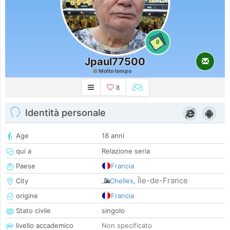
0
Jpaul77500
Molto tempo
8
Identità personale
Age
18 anni
qui a
Relazione seria
Paese
Francia
Île-de-France
City
Chelles
,
origine
Francia
Stato civile
singolo
livello accademico
Non specificato