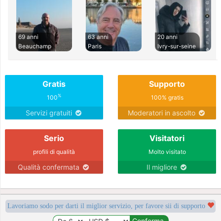
69 anni
63 anni
20 anni
Beauchamp
Paris
Ivry-sur-seine
Gratis
Supporto
%
100
100% gratis
Servizi gratuiti
Moderatori in ascolto
Serio
Visitatori
profili di qualità
Molto visitato
Qualità confermata
Il migliore
Lavoriamo sodo per darti il miglior servizio, per favore sii di supporto