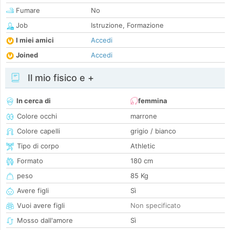
Fumare
No
Job
Istruzione, Formazione
I miei amici
Accedi
Joined
Accedi
Il mio fisico e +
In cerca di
femmina
Colore occhi
marrone
Colore capelli
grigio / bianco
Tipo di corpo
Athletic
Formato
180 cm
peso
85 Kg
Avere figli
Sì
Vuoi avere figli
Non specificato
Mosso dall'amore
Sì