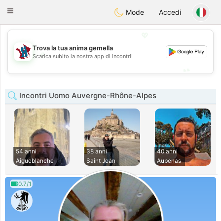
J
Taimerais
Toggle
Mode
Accedi
navigation
💖
Trova la tua anima gemella
💖
Scarica subito la nostra app di incontri!
💕
💕
Incontri Uomo Auvergne-Rhône-Alpes
54 anni
38 anni
40 anni
Aigueblanche
Saint Jean
Aubenas
0.7/1