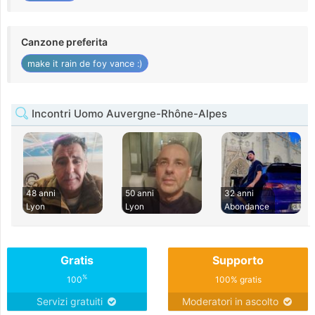
Canzone preferita
make it rain de foy vance :)
Incontri Uomo Auvergne-Rhône-Alpes
48 anni
50 anni
32 anni
Lyon
Lyon
Abondance
Gratis
Supporto
%
100
100% gratis
Servizi gratuiti
Moderatori in ascolto