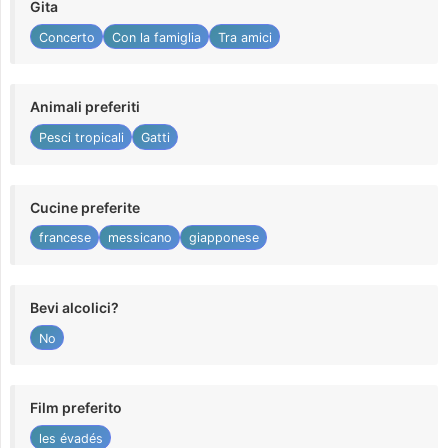
Gita
Concerto
Con la famiglia
Tra amici
Animali preferiti
Pesci tropicali
Gatti
Cucine preferite
francese
messicano
giapponese
Bevi alcolici?
No
Film preferito
les évadés