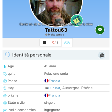
0
Garde toi, de ta vie durant, de juger autrui sur la mine
Tattou63
Molto tempo
8
Identità personale
Age
45 anni
qui a
Relazione seria
Paese
Francia
Auvergne-Rhône...
City
Cunlhat
,
origine
Francia
Stato civile
singolo
livello accademico
Ingegnere