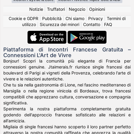
Notizie
|
Truffatori
|
Negozio
|
Opinioni
Cookie e GDPR
|
Pubblicità
|
Chi siamo
|
Privacy
|
Termini di
utilizzo
|
Sicurezza dei minori
|
Contatto
|
FAQ
Piattaforma di Incontri Francese Gratuita –
Connessioni L'Art de Vivre
Bonjour! Scopri la comunità più elegante di Francia per
connessioni genuine. Jtaimerais.fr riunisce single francesi dai
boulevard di Parigi ai vigneti della Provenza, celebrando l'arte di
vivere e le relazioni autentiche.
Che tu sia nella gastronomia di Lione, nel fascino mediterraneo di
Marsiglia o nella regione vinicola di Bordeaux, trova francesi
compatibili che apprezzano cultura, conversazione e compagnia
significativa.
Sperimenta la nostra piattaforma completamente gratuita
godendo dell'approccio francese sofisticato alle relazioni e
all'amicizia.
Migliaia di single francesi hanno scoperto il loro partner perfetto
attraverso la nostra comunità raffinata che apprezza la qualità