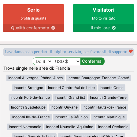
Serio
Visitatori
profili di qualità
Molto visitato
Qualità confermata
Il migliore
Lavoriamo sodo per darti il miglior servizio, per favore sii di supporto
Trova single nelle aree di: Francia
Incontri Auvergne-Rhône-Alpes
Incontri Bourgogne-Franche-Comté
Incontri Bretagne
Incontri Centre-Val de Loire
Incontri Corse
Incontri Fort-de-france
Incontri Grand Est
Incontri Grande-Terre
Incontri Guadeloupe
Incontri Guyane
Incontri Hauts-de-France
Incontri Île-de-France
Incontri La Réunion
Incontri Martinique
Incontri Normandie
Incontri Nouvelle-Aquitaine
Incontri Occitanie
Incontri Pays de la Loire
Incontri Provence-Alpes-Côte d Azur