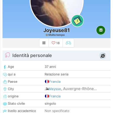
1
Joyeuse81
Molto tempo
18
Identità personale
Age
37 anni
qui a
Relazione seria
Paese
Francia
Auvergne-Rhône...
City
Meysse
,
origine
Francia
Stato civile
singolo
livello accademico
Non specificato