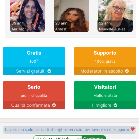
39 anni
23 anni
52 anni
Aurillac
Abrest
Neuville-sur-sa
Gratis
Supporto
%
100
100% gratis
Servizi gratuiti
Moderatori in ascolto
Serio
Visitatori
profili di qualità
Molto visitato
Qualità confermata
Il migliore
Lavoriamo sodo per darti il miglior servizio, per favore sii di supporto