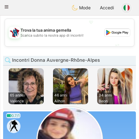
J
Taimerais
Toggle
Mode
Accedi
navigation
💖
Trova la tua anima gemella
💖
Scarica subito la nostra app di incontri!
💕
💕
Incontri Donna Auvergne-Rhône-Alpes
65 anni
46 anni
34 anni
Valence
Ailhon
Beon
0.7/1