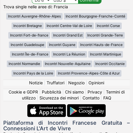
Trova single nelle aree di: Francia
Incontri Auvergne-Rhône-Alpes
Incontri Bourgogne-Franche-Comté
Incontri Bretagne
Incontri Centre-Val de Loire
Incontri Corse
Incontri Fort-de-france
Incontri Grand Est
Incontri Grande-Terre
Incontri Guadeloupe
Incontri Guyane
Incontri Hauts-de-France
Incontri Île-de-France
Incontri La Réunion
Incontri Martinique
Incontri Normandie
Incontri Nouvelle-Aquitaine
Incontri Occitanie
Incontri Pays de la Loire
Incontri Provence-Alpes-Côte d Azur
Notizie
|
Truffatori
|
Negozio
|
Opinioni
Cookie e GDPR
|
Pubblicità
|
Chi siamo
|
Privacy
|
Termini di
utilizzo
|
Sicurezza dei minori
|
Contatto
|
FAQ
Piattaforma di Incontri Francese Gratuita –
Connessioni L'Art de Vivre