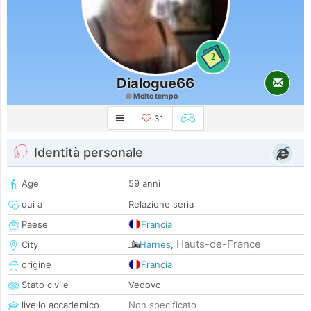
2
Dialogue66
Molto tempo
31
Identità personale
Age
59 anni
qui a
Relazione seria
Paese
Francia
Hauts-de-France
City
Harnes
,
origine
Francia
Stato civile
Vedovo
livello accademico
Non specificato