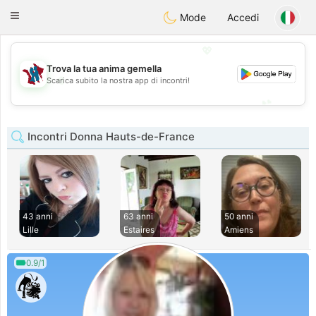
J
Taimerais
Toggle
Mode
Accedi
navigation
💖
Trova la tua anima gemella
💖
Scarica subito la nostra app di incontri!
💕
💕
Incontri Donna Hauts-de-France
43 anni
63 anni
50 anni
Lille
Estaires
Amiens
0.9/1