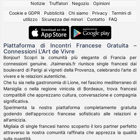
Notizie
|
Truffatori
|
Negozio
|
Opinioni
Cookie e GDPR
|
Pubblicità
|
Chi siamo
|
Privacy
|
Termini di
utilizzo
|
Sicurezza dei minori
|
Contatto
|
FAQ
Piattaforma di Incontri Francese Gratuita –
Connessioni L'Art de Vivre
Bonjour! Scopri la comunità più elegante di Francia per
connessioni genuine. Jtaimerais.fr riunisce single francesi dai
boulevard di Parigi ai vigneti della Provenza, celebrando l'arte di
vivere e le relazioni autentiche.
Che tu sia nella gastronomia di Lione, nel fascino mediterraneo di
Marsiglia o nella regione vinicola di Bordeaux, trova francesi
compatibili che apprezzano cultura, conversazione e compagnia
significativa.
Sperimenta la nostra piattaforma completamente gratuita
godendo dell'approccio francese sofisticato alle relazioni e
all'amicizia.
Migliaia di single francesi hanno scoperto il loro partner perfetto
attraverso la nostra comunità raffinata che apprezza la qualità
sulla quantità.