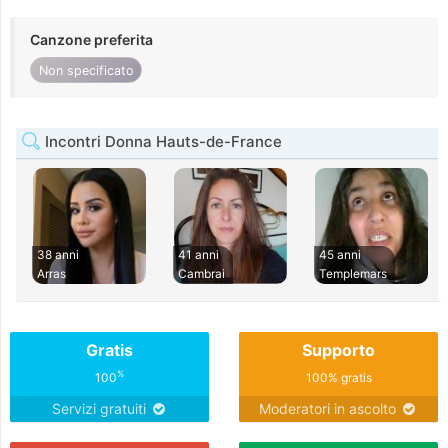
Canzone preferita
Non specificato
Incontri Donna Hauts-de-France
38 anni
41 anni
45 anni
Arras
Cambrai
Templemars
Gratis
Supporto
%
100
100% gratis
Servizi gratuiti
Moderatori in ascolto