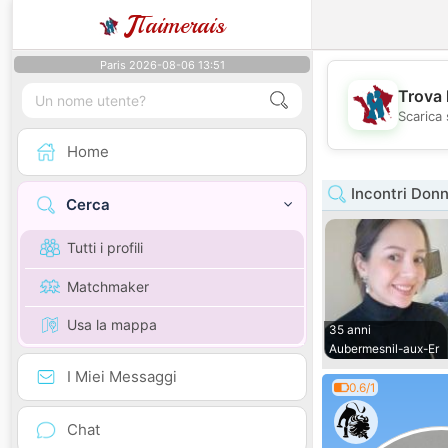
J
Taimerais
Paris 2026-08-06 13:51
Trova 
Scarica 
Home
Incontri Don
Cerca
Tutti i profili
Matchmaker
Usa la mappa
35 anni
Aubermesnil-aux-Er
I Miei Messaggi
0.6/1
Chat