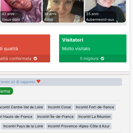
42 anni
38 anni
35 anni
Vieux-pont
Ablon
Aubermesnil-aux
Visitatori
di qualità
Molto visitato
alità confermata
Il migliore
favore sii di supporto
ncontri Centre-Val de Loire
Incontri Corse
Incontri Fort-de-france
tri Hauts-de-France
Incontri Île-de-France
Incontri La Réunion
Incontri Pays de la Loire
Incontri Provence-Alpes-Côte d Azur