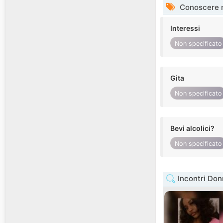
Conoscere 
Interessi
Non specificato
Gita
Non specificato
Bevi alcolici?
Non specificato
Incontri Do