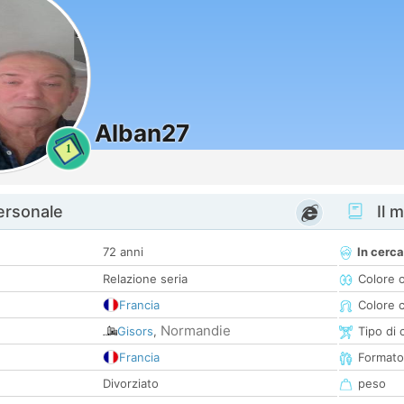
Alban27
1
personale
Il m
72 anni
In cerca
Relazione seria
Colore 
Francia
Colore c
Normandie
Gisors
,
Tipo di 
Francia
Formato
Divorziato
peso