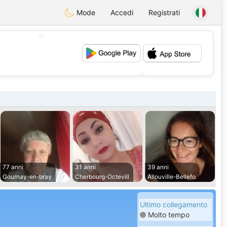
Mode
Accedi
Registrati
💖
💕
77 anni
31 anni
39 anni
Gournay-en-bray
Cherbourg-Octevill
Allouville-Bellefo
Ultimo collegamento
Molto tempo