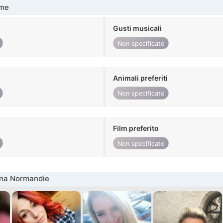
me
Gusti musicali
Non specificato
Animali preferiti
Non specificato
Film preferito
Non specificato
nna Normandie