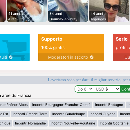
41 anni
34 anni
44 anni
Airan
Gournay-en-bray
Argouges
Supporto
Serio
100% gratis
profili 
tuiti
Moderatori in ascolto
Qu
Lavoriamo sodo per darti il miglior servizio, per 
e aree di: Francia
rgne-Rhône-Alpes
Incontri Bourgogne-Franche-Comté
Incontri Bretagne
I
d Est
Incontri Grande-Terre
Incontri Guadeloupe
Incontri Guyane
Incon
tinique
Incontri Normandie
Incontri Nouvelle-Aquitaine
Incontri Occitanie