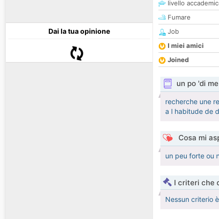
livello accademi
Fumare
Dai la tua opinione
Job
I miei amici
Joined
un po 'di me
recherche une rel
a l habitude de 
Cosa mi asp
un peu forte ou
I criteri che
Nessun criterio 