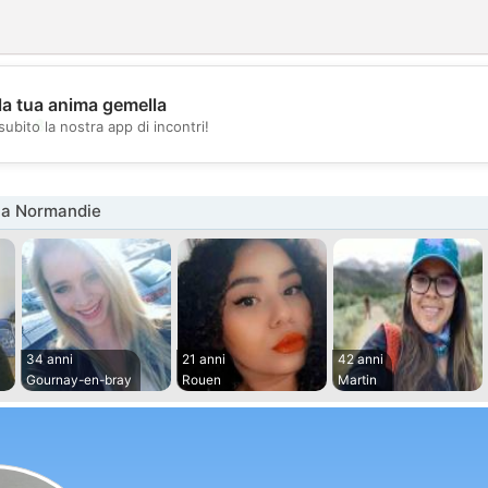
la tua anima gemella
💖
subito la nostra app di incontri!
💕
na Normandie
34 anni
21 anni
42 anni
Gournay-en-bray
Rouen
Martin