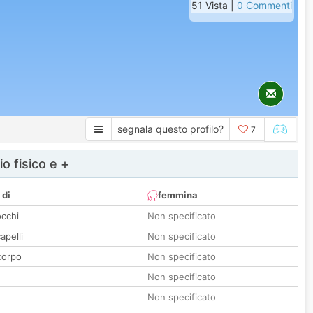
51 Vista |
0 Commenti
segnala questo profilo?
7
io fisico e +
 di
femmina
occhi
Non specificato
apelli
Non specificato
corpo
Non specificato
Non specificato
Non specificato