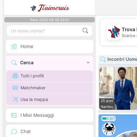
J
Taimerais
Paris 2026-08-08 04:01
Trova 
Scarica 
Home
Incontri Uomo
Cerca
Tutti i profili
Matchmaker
Usa la mappa
25 anni
Nantes
I Miei Messaggi
0.9/1
Chat