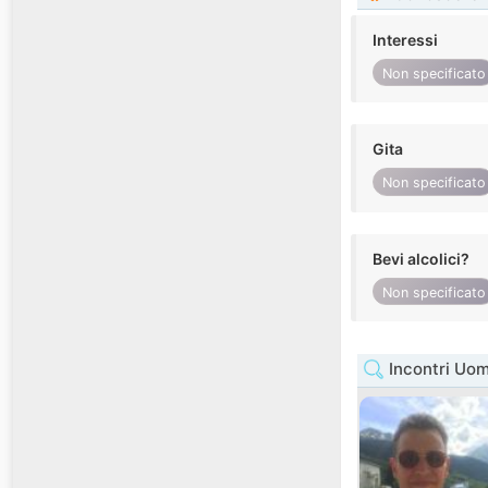
Interessi
Non specificato
Gita
Non specificato
Bevi alcolici?
Non specificato
Incontri Uom