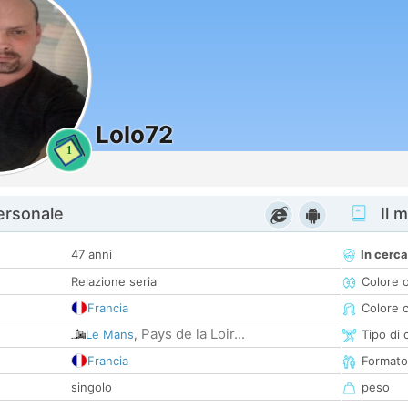
Lolo72
1
personale
Il m
47 anni
In cerca
Relazione seria
Colore 
Francia
Colore c
Pays de la Loir...
Le Mans
,
Tipo di 
Francia
Formato
singolo
peso