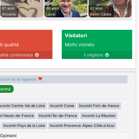
67 anni
64 anni
62 anni
Ancenis
Laval
Saint-Calais
Visitatori
di qualità
Molto visitato
alità confermata
Il migliore
favore sii di supporto
ncontri Centre-Val de Loire
Incontri Corse
Incontri Fort-de-france
tri Hauts-de-France
Incontri Île-de-France
Incontri La Réunion
Incontri Pays de la Loire
Incontri Provence-Alpes-Côte d Azur
Opinioni