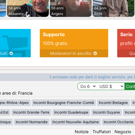
56 anni
56 anni
24 anni
Abbaretz
Angers
Rezé
Supporto
Serio
100% gratis
profili 
tuiti
Moderatori in ascolto
Qu
Lavoriamo sodo per darti il miglior servizio, per 
e aree di: Francia
rgne-Rhône-Alpes
Incontri Bourgogne-Franche-Comté
Incontri Bretagne
I
d Est
Incontri Grande-Terre
Incontri Guadeloupe
Incontri Guyane
Incon
tinique
Incontri Normandie
Incontri Nouvelle-Aquitaine
Incontri Occitanie
Notizie
|
Truffatori
|
Negozio
|