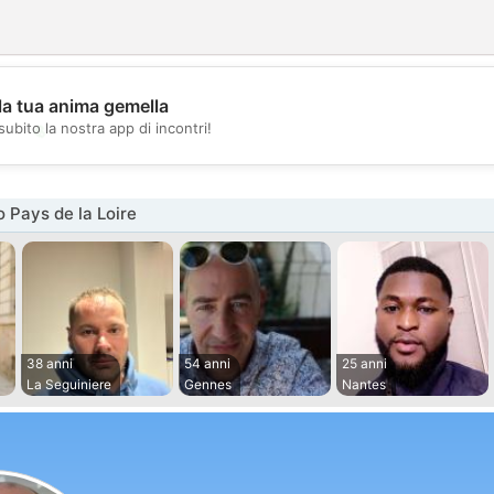
la tua anima gemella
💖
subito la nostra app di incontri!
💕
 Pays de la Loire
38 anni
54 anni
25 anni
La Seguiniere
Gennes
Nantes