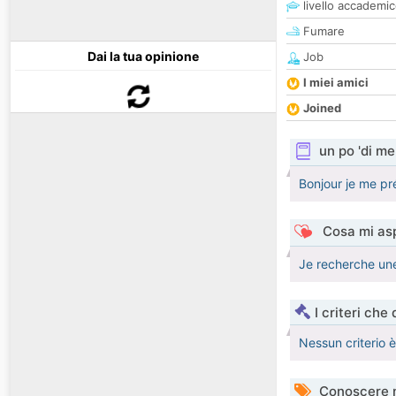
livello accademi
Fumare
Dai la tua opinione
Job
I miei amici
Joined
un po 'di me
Bonjour je me pré
Cosa mi asp
Je recherche un
I criteri che
Nessun criterio 
Conoscere 