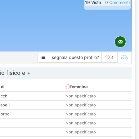
19 Vista |
0 Commenti
segnala questo profilo?
4
io fisico e +
 di
femmina
occhi
Non specificato
apelli
Non specificato
corpo
Non specificato
Non specificato
Non specificato