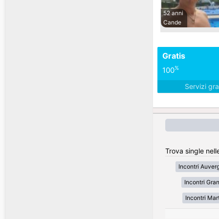
52 anni
Cande
Gratis
%
100
Servizi gra
Trova single nell
Incontri Auve
Incontri Gran
Incontri Mar