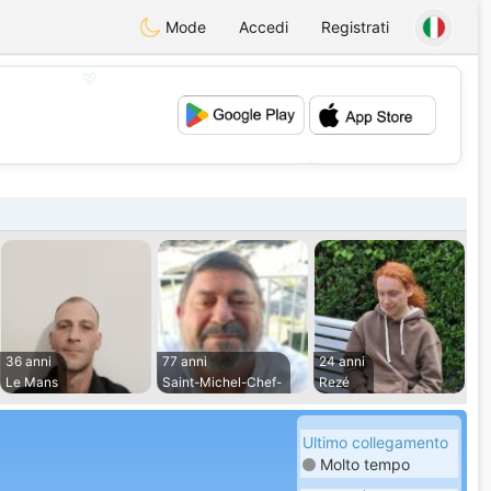
Mode
Accedi
Registrati
💖
💕
36 anni
77 anni
24 anni
Le Mans
Saint-Michel-Chef-
Rezé
Ultimo collegamento
Molto tempo