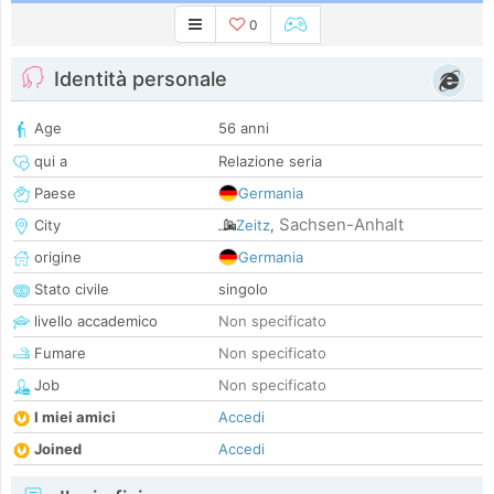
0
Identità personale
Age
56 anni
qui a
Relazione seria
Paese
Germania
Sachsen-Anhalt
City
Zeitz
,
origine
Germania
Stato civile
singolo
livello accademico
Non specificato
Fumare
Non specificato
Job
Non specificato
I miei amici
Accedi
Joined
Accedi