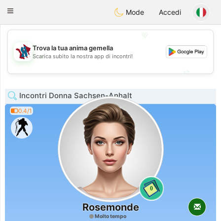
J
Taimerais
Toggle
Mode
Accedi
navigation
💖
Trova la tua anima gemella
💖
Scarica subito la nostra app di incontri!
💕
💕
Incontri Donna Sachsen-Anhalt
0.4/1
0
Rosemonde
Molto tempo