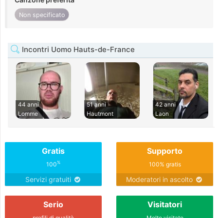
Non specificato
Incontri Uomo Hauts-de-France
44 anni
51 anni
42 anni
Lomme
Hautmont
Laon
Gratis
Supporto
%
100
100% gratis
Servizi gratuiti
Moderatori in ascolto
Serio
Visitatori
profili di qualità
Molto visitato