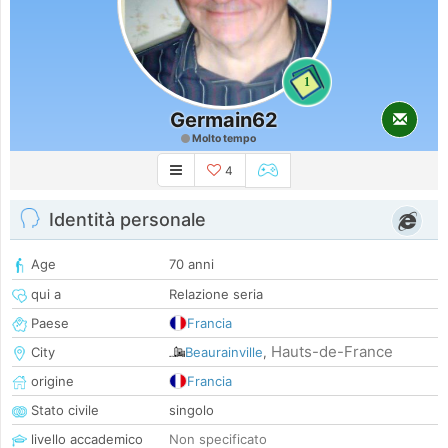
1
Germain62
Molto tempo
4
Identità personale
Age
70 anni
qui a
Relazione seria
Paese
Francia
Hauts-de-France
City
Beaurainville
,
origine
Francia
Stato civile
singolo
livello accademico
Non specificato