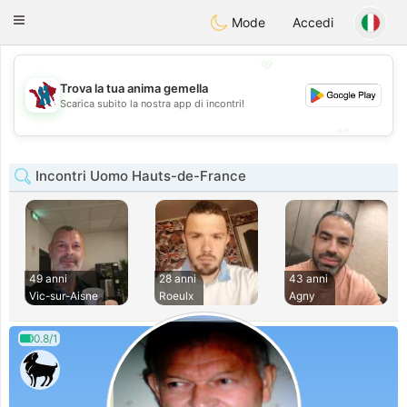
J
Taimerais
Toggle
Mode
Accedi
navigation
💖
Trova la tua anima gemella
💖
Scarica subito la nostra app di incontri!
💕
💕
Incontri Uomo Hauts-de-France
49 anni
28 anni
43 anni
Vic-sur-Aisne
Roeulx
Agny
0.8/1