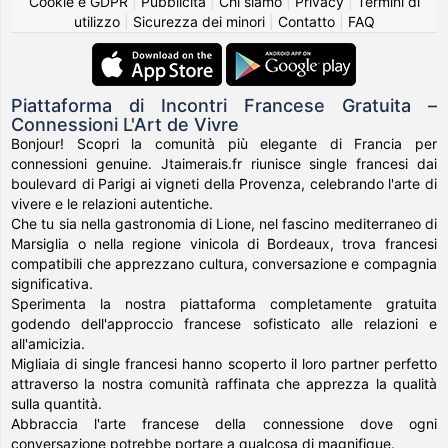
Cookie e GDPR
|
Pubblicità
|
Chi siamo
|
Privacy
|
Termini di
utilizzo
|
Sicurezza dei minori
|
Contatto
|
FAQ
Piattaforma di Incontri Francese Gratuita –
Connessioni L'Art de Vivre
Bonjour! Scopri la comunità più elegante di Francia per
connessioni genuine. Jtaimerais.fr riunisce single francesi dai
boulevard di Parigi ai vigneti della Provenza, celebrando l'arte di
vivere e le relazioni autentiche.
Che tu sia nella gastronomia di Lione, nel fascino mediterraneo di
Marsiglia o nella regione vinicola di Bordeaux, trova francesi
compatibili che apprezzano cultura, conversazione e compagnia
significativa.
Sperimenta la nostra piattaforma completamente gratuita
godendo dell'approccio francese sofisticato alle relazioni e
all'amicizia.
Migliaia di single francesi hanno scoperto il loro partner perfetto
attraverso la nostra comunità raffinata che apprezza la qualità
sulla quantità.
Abbraccia l'arte francese della connessione dove ogni
conversazione potrebbe portare a qualcosa di magnifique.