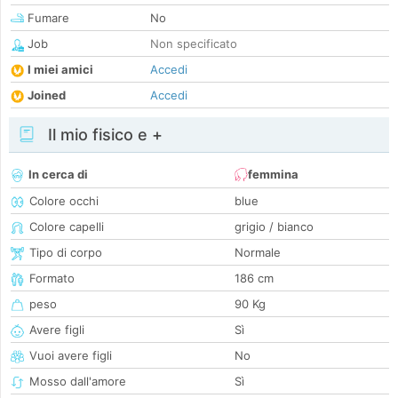
Fumare
No
Job
Non specificato
I miei amici
Accedi
Joined
Accedi
Il mio fisico e +
In cerca di
femmina
Colore occhi
blue
Colore capelli
grigio / bianco
Tipo di corpo
Normale
Formato
186 cm
peso
90 Kg
Avere figli
Sì
Vuoi avere figli
No
Mosso dall'amore
Sì