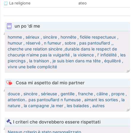
La religione
ateo
un po 'di me
homme , sérieux , sincère , honnête , fidèle respectueux ,
humour , réservé , n fumeur , sobre , pas pantouflard ,,
cherche une relation sincère ,durable dans le respect de
chacunje n'aime pas la vulgarité , la violence , l' infidélité , les
piercings , la trahison , je suis bien dans ma tête , équilibré ,
vivre une belle complicité
Cosa mi aspetto dal mio partner
douce , sincère , sérieuse , gentille , franche , câline , propre ,
attention.. pas pantouflard n fumeuse , aimant les sorties , la
nature , la campagne ,la mer , les balades , autres
I criteri che dovrebbero essere rispettati
Nessun criterio è stato personalizzato