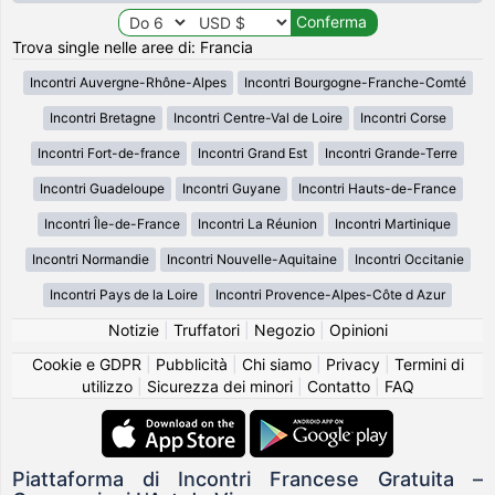
Trova single nelle aree di: Francia
Incontri Auvergne-Rhône-Alpes
Incontri Bourgogne-Franche-Comté
Incontri Bretagne
Incontri Centre-Val de Loire
Incontri Corse
Incontri Fort-de-france
Incontri Grand Est
Incontri Grande-Terre
Incontri Guadeloupe
Incontri Guyane
Incontri Hauts-de-France
Incontri Île-de-France
Incontri La Réunion
Incontri Martinique
Incontri Normandie
Incontri Nouvelle-Aquitaine
Incontri Occitanie
Incontri Pays de la Loire
Incontri Provence-Alpes-Côte d Azur
Notizie
|
Truffatori
|
Negozio
|
Opinioni
Cookie e GDPR
|
Pubblicità
|
Chi siamo
|
Privacy
|
Termini di
utilizzo
|
Sicurezza dei minori
|
Contatto
|
FAQ
Piattaforma di Incontri Francese Gratuita –