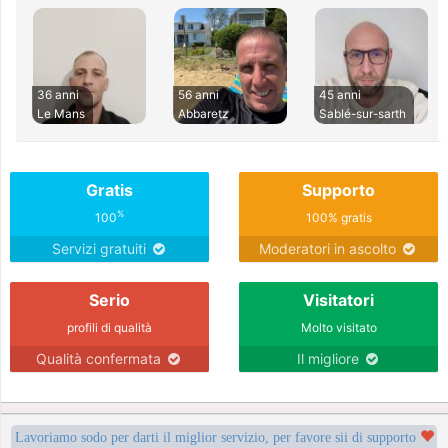
36 anni
56 anni
45 anni
Le Mans
Abbaretz
Sablé-sur-sarth
Gratis
Supporto
%
100
100% gratis
Servizi gratuiti
Moderatori in ascolto
Serio
Visitatori
profili di qualità
Molto visitato
Qualità confermata
Il migliore
Lavoriamo sodo per darti il miglior servizio, per favore sii di supporto