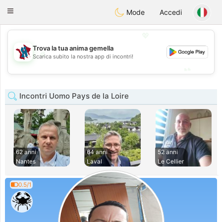
J
Taimerais
Toggle
Mode
Accedi
navigation
💖
Trova la tua anima gemella
💖
Scarica subito la nostra app di incontri!
💕
💕
Incontri Uomo Pays de la Loire
62 anni
64 anni
52 anni
Nantes
Laval
Le Cellier
0.5/1