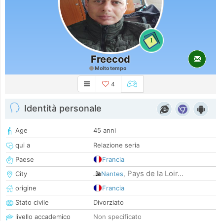
1
Freecod
Molto tempo
4
Identità personale
Age
45 anni
qui a
Relazione seria
Paese
Francia
Pays de la Loir...
City
Nantes
,
origine
Francia
Stato civile
Divorziato
livello accademico
Non specificato