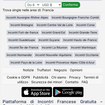
Trova single nelle aree di: Francia
Incontri Auvergne-Rhône-Alpes
Incontri Bourgogne-Franche-Comté
Incontri Bretagne
Incontri Centre-Val de Loire
Incontri Corse
Incontri Fort-de-france
Incontri Grand Est
Incontri Grande-Terre
Incontri Guadeloupe
Incontri Guyane
Incontri Hauts-de-France
Incontri Île-de-France
Incontri La Réunion
Incontri Martinique
Incontri Normandie
Incontri Nouvelle-Aquitaine
Incontri Occitanie
Incontri Pays de la Loire
Incontri Provence-Alpes-Côte d Azur
Notizie
|
Truffatori
|
Negozio
|
Opinioni
Cookie e GDPR
|
Pubblicità
|
Chi siamo
|
Privacy
|
Termini di
utilizzo
|
Sicurezza dei minori
|
Contatto
|
FAQ
Piattaforma di Incontri Francese Gratuita –