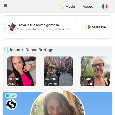
J
Taimerais
Toggle
Mode
Accedi
navigation
💖
Trova la tua anima gemella
💖
Scarica subito la nostra app di incontri!
💕
💕
Incontri Donna Bretagne
29 anni
36 anni
45 anni
Arzano
Ingwiller
Antrain
0.8/1