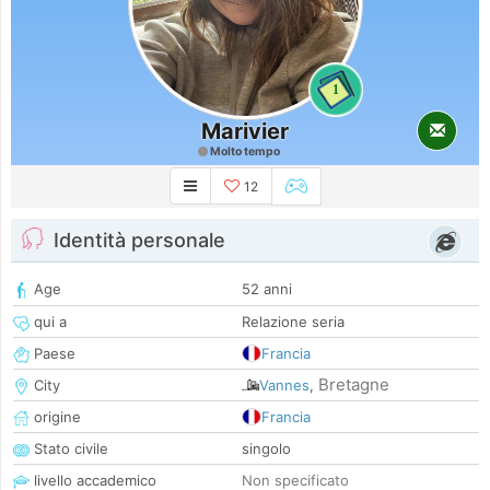
1
Marivier
Molto tempo
12
Identità personale
Age
52 anni
qui a
Relazione seria
Paese
Francia
Bretagne
City
Vannes
,
origine
Francia
Stato civile
singolo
livello accademico
Non specificato