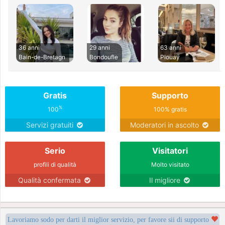
36 anni
29 anni
63 anni
Bain-de-Bretagn
Bondoufle
Plouay
Gratis
Supporto
%
100
100% gratis
Servizi gratuiti
Moderatori in ascolto
Serio
Visitatori
profili di qualità
Molto visitato
Qualità confermata
Il migliore
Lavoriamo sodo per darti il miglior servizio, per favore sii di supporto