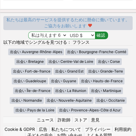
私たちは最高のサービスを提供するために懸命に働いています。
ご協力をお願いします
以下の地域でシングルを見つける： フランス
出会い Auvergne-Rhône-Alpes
出会い Bourgogne-Franche-Comté
出会い Bretagne
出会い Centre-Val de Loire
出会い Corse
出会い Fort-de-france
出会い Grand Est
出会い Grande-Terre
出会い Guadeloupe
出会い Guyane
出会い Hauts-de-France
出会い Île-de-France
出会い La Réunion
出会い Martinique
出会い Normandie
出会い Nouvelle-Aquitaine
出会い Occitanie
出会い Pays de la Loire
出会い Provence-Alpes-Côte d Azur
ニュース
|
詐欺師
|
ストア
|
意見
Cookie & GDPR
|
広告
|
私たちについて
|
プライバシー
|
利用規約
|
子どもの安全
|
お問い合わせ
|
よくある質問