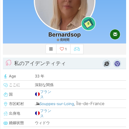
0
Bernardsop
長時間
1
私のアイデンティティ
Age
33 年
ここに
深刻な関係
フラン
国
ス
Île-de-France
市区町村
Souppes-sur-Loing
,
フラン
出身地
ス
婚姻状態
ウィドウ