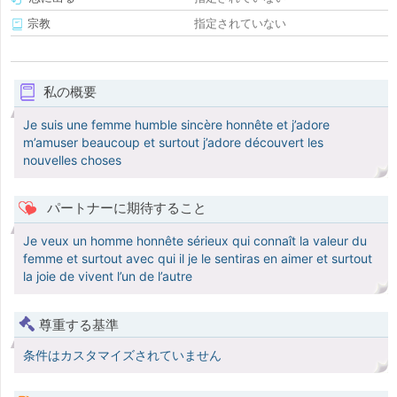
宗教
指定されていない
私の概要
Je suis une femme humble sincère honnête et j’adore
m’amuser beaucoup et surtout j’adore découvert les
nouvelles choses
パートナーに期待すること
Je veux un homme honnête sérieux qui connaît la valeur du
femme et surtout avec qui il je le sentiras en aimer et surtout
la joie de vivent l’un de l’autre
尊重する基準
条件はカスタマイズされていません