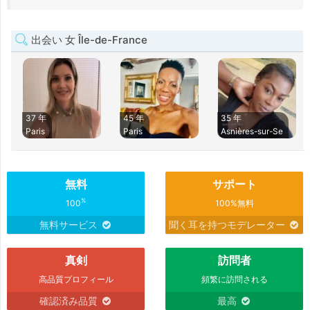
出会い 女 Île-de-France
37 年
45 年
35 年
Paris
Paris
Asnières-sur-Se
無料
サポート
%
100
100%無料
無料サービス
聞く耳を持つモデレーター
真剣
訪問者
高品質プロフィール
頻繁に訪問される
確認済み品質
最高