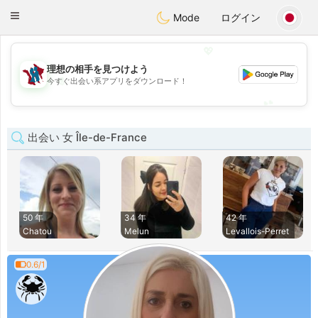
J
Taimerais
Toggle
Mode
ログイン
navigation
💖
理想の相手を見つけよう
💖
今すぐ出会い系アプリをダウンロード！
💕
💕
出会い 女 Île-de-France
50 年
34 年
42 年
Chatou
Melun
Levallois-Perret
0.6/1