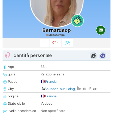
0
Bernardsop
Molto tempo
1
Identità personale
Age
33 anni
qui a
Relazione seria
Paese
Francia
Île-de-France
City
Souppes-sur-Loing
,
origine
Francia
Stato civile
Vedovo
livello accademico
Non specificato