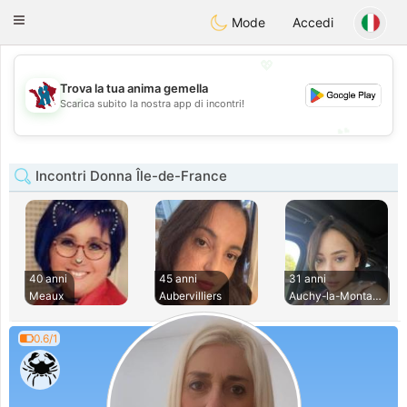
J
Taimerais
Toggle
Mode
Accedi
navigation
💖
Trova la tua anima gemella
💖
Scarica subito la nostra app di incontri!
💕
💕
Incontri Donna Île-de-France
40 anni
45 anni
31 anni
Meaux
Aubervilliers
Auchy-la-Montagne
0.6/1