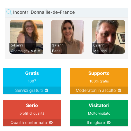
Incontri Donna Île-de-France
54 anni
37 anni
62 anni
Champigny-sur-M
Paris
Meudon
Gratis
Supporto
%
100
100% gratis
Servizi gratuiti
Moderatori in ascolto
Serio
Visitatori
profili di qualità
Molto visitato
Qualità confermata
Il migliore