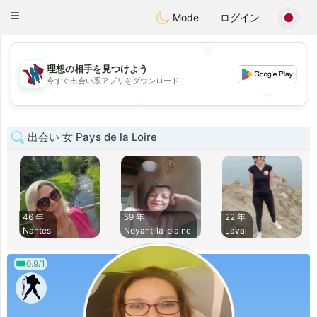
J
Taimerais
Toggle
Mode
ログイン
navigation
💖
理想の相手を見つけよう
💖
今すぐ出会い系アプリをダウンロード！
💕
💕
出会い 女 Pays de la Loire
46 年
59 年
22 年
Nantes
Noyant-la-plaine
Laval
0.9/1