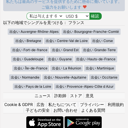
私たちは最高のサービスを提供するために懸命に働いています。
ご協力をお願いします
以下の地域でシングルを見つける： フランス
出会い Auvergne-Rhône-Alpes
出会い Bourgogne-Franche-Comté
出会い Bretagne
出会い Centre-Val de Loire
出会い Corse
出会い Fort-de-france
出会い Grand Est
出会い Grande-Terre
出会い Guadeloupe
出会い Guyane
出会い Hauts-de-France
出会い Île-de-France
出会い La Réunion
出会い Martinique
出会い Normandie
出会い Nouvelle-Aquitaine
出会い Occitanie
出会い Pays de la Loire
出会い Provence-Alpes-Côte d Azur
ニュース
|
詐欺師
|
ストア
|
意見
Cookie & GDPR
|
広告
|
私たちについて
|
プライバシー
|
利用規約
|
子どもの安全
|
お問い合わせ
|
よくある質問