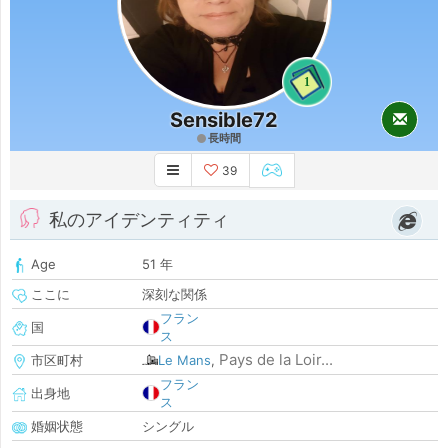
1
Sensible72
長時間
39
私のアイデンティティ
Age
51 年
ここに
深刻な関係
フラン
国
ス
Pays de la Loir...
市区町村
Le Mans
,
フラン
出身地
ス
婚姻状態
シングル