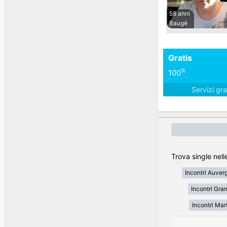
58 anni
Baugé
Gratis
%
100
Servizi gra
Trova single nell
Incontri Auve
Incontri Gran
Incontri Mar