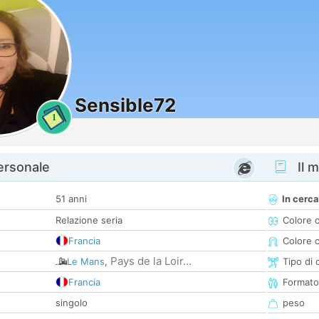
Sensible72
1
personale
Il m
51 anni
In cerca
Relazione seria
Colore 
Francia
Colore c
Pays de la Loir...
Le Mans
,
Tipo di 
Francia
Formato
singolo
peso