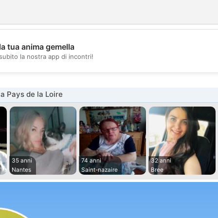
la tua anima gemella
💖
subito la nostra app di incontri!
💕
a Pays de la Loire
35 anni
74 anni
32 anni
Nantes
Saint-nazaire
Bree