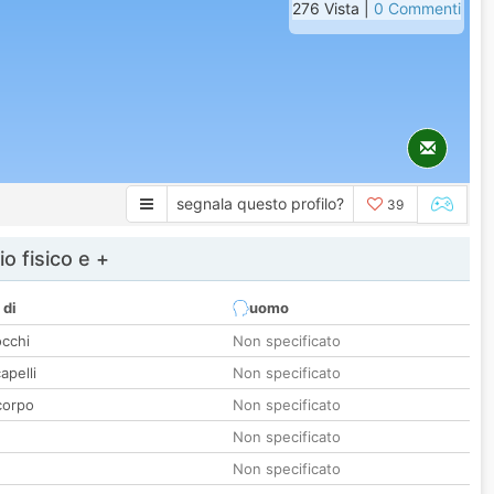
276 Vista |
0 Commenti
segnala questo profilo?
39
io fisico e +
 di
uomo
occhi
Non specificato
apelli
Non specificato
corpo
Non specificato
Non specificato
Non specificato