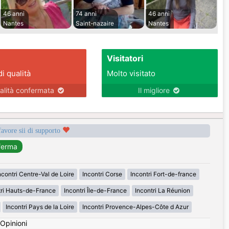
46 anni
74 anni
46 anni
Nantes
Saint-nazaire
Nantes
Visitatori
di qualità
Molto visitato
alità confermata
Il migliore
favore sii di supporto
ncontri Centre-Val de Loire
Incontri Corse
Incontri Fort-de-france
tri Hauts-de-France
Incontri Île-de-France
Incontri La Réunion
Incontri Pays de la Loire
Incontri Provence-Alpes-Côte d Azur
Opinioni