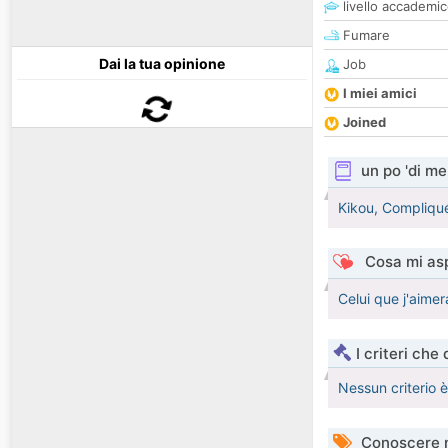
livello accademi
Fumare
Dai la tua opinione
Job
I miei amici
Joined
un po 'di me
Kikou, Compliqué 
Cosa mi asp
Celui que j'aimer
I criteri che
Nessun criterio 
Conoscere 