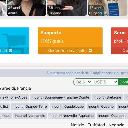
36 anni
36 anni
47 anni
Avrillé
Cugand
Cugand
Supporto
Serio
100% gratis
profili 
tuiti
Moderatori in ascolto
Qu
Lavoriamo sodo per darti il miglior servizio, per 
e aree di: Francia
rgne-Rhône-Alpes
Incontri Bourgogne-Franche-Comté
Incontri Bretagne
I
d Est
Incontri Grande-Terre
Incontri Guadeloupe
Incontri Guyane
Incon
tinique
Incontri Normandie
Incontri Nouvelle-Aquitaine
Incontri Occitanie
Notizie
|
Truffatori
|
Negozio
|