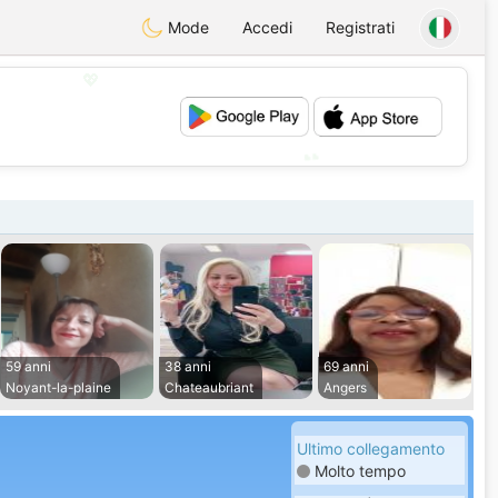
Mode
Accedi
Registrati
💖
💕
59 anni
38 anni
69 anni
Noyant-la-plaine
Chateaubriant
Angers
Ultimo collegamento
Molto tempo