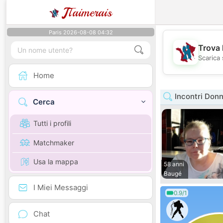
J
Taimerais
Paris 2026-08-08 04:32
Trova 
Scarica 
Home
Incontri Donn
Cerca
Tutti i profili
Matchmaker
Usa la mappa
58 anni
Baugé
I Miei Messaggi
0.9/1
Chat